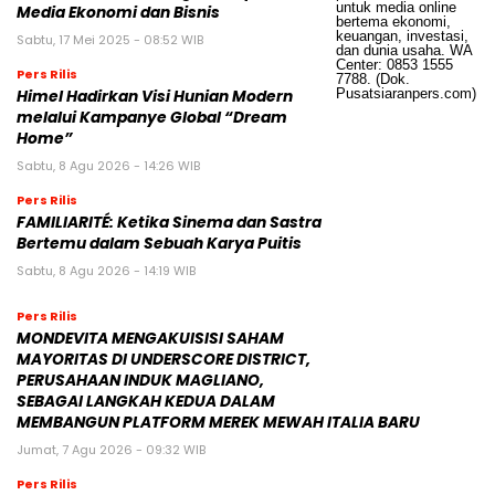
Media Ekonomi dan Bisnis
Sabtu, 17 Mei 2025 - 08:52 WIB
Pers Rilis
Himel Hadirkan Visi Hunian Modern
melalui Kampanye Global “Dream
Home”
Sabtu, 8 Agu 2026 - 14:26 WIB
Pers Rilis
FAMILIARITÉ: Ketika Sinema dan Sastra
Bertemu dalam Sebuah Karya Puitis
Sabtu, 8 Agu 2026 - 14:19 WIB
Pers Rilis
MONDEVITA MENGAKUISISI SAHAM
MAYORITAS DI UNDERSCORE DISTRICT,
PERUSAHAAN INDUK MAGLIANO,
SEBAGAI LANGKAH KEDUA DALAM
MEMBANGUN PLATFORM MEREK MEWAH ITALIA BARU
Jumat, 7 Agu 2026 - 09:32 WIB
Pers Rilis