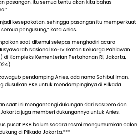
an pasangan, itu semua tentu akan kita bahas
a.”
enjadi kesepakatan, sehingga pasangan itu memperkuat
semua pengusung,” kata Anies.
paikan saat ditemui selepas menghadiri acara
syawarah Nasional Ke-IV Ikatan Keluarga Pahlawan
N) di Kompleks Kementerian Pertahanan RI, Jakarta,
024)
cawagub pendamping Anies, ada nama Sohibul Iman,
g diusulkan PKS untuk mendampinginya di Pilkada
an saat ini mengantongi dukungan dari NasDem dan
Jakarta juga memberi dukungannya untuk Anies.
rus pusat PKB belum secara resmi mengumumkan calon
ukung di Pilkada Jakarta.***