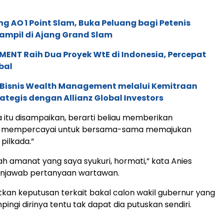
g AO 1 Point Slam, Buka Peluang bagi Petenis
ampil di Ajang Grand Slam
ENT Raih Dua Proyek WtE di Indonesia, Percepat
bal
 Bisnis Wealth Management melalui Kemitraan
rategis dengan Allianz Global Investors
a itu disampaikan, berarti beliau memberikan
, mempercayai untuk bersama-sama memajukan
pilkada.”
uah amanat yang saya syukuri, hormati,” kata Anies
njawab pertanyaan wartawan.
tkan keputusan terkait bakal calon wakil gubernur yang
ngi dirinya tentu tak dapat dia putuskan sendiri.