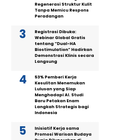
Regenerasi Struktur Kulit
Tanpa Memicu Respons
Peradangan
Registrasi Dibuka:
Webinar Global Gratis
tentang “Dual-HA
Biostimulation” Hadirkan
Demonstrasi Klinis secara
Langsung
53% Pemberi Kerja
Kesulitan Menemukan
Lulusan yang Siap
Menghadapi AI. Studi
Baru Petakan Enam
Langkah Strategis bagi
Indonesia
Inisiatif Kerja sama
Promosi Warisan Budaya