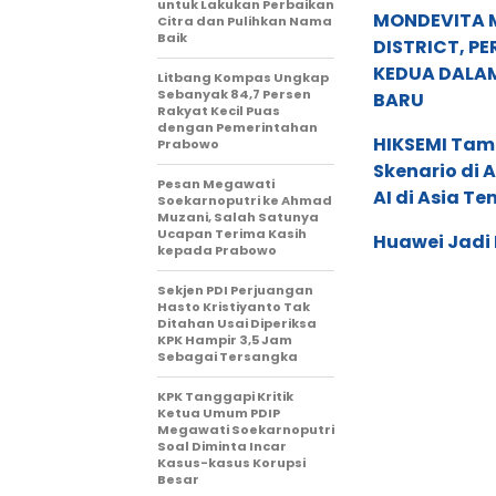
untuk Lakukan Perbaikan
MONDEVITA 
Citra dan Pulihkan Nama
Baik
DISTRICT, P
KEDUA DALA
Litbang Kompas Ungkap
Sebanyak 84,7 Persen
BARU
Rakyat Kecil Puas
dengan Pemerintahan
HIKSEMI Tam
Prabowo
Skenario di
Pesan Megawati
AI di Asia T
Soekarnoputri ke Ahmad
Muzani, Salah Satunya
Ucapan Terima Kasih
Huawei Jadi
kepada Prabowo
Sekjen PDI Perjuangan
Hasto Kristiyanto Tak
Ditahan Usai Diperiksa
KPK Hampir 3,5 Jam
Sebagai Tersangka
KPK Tanggapi Kritik
Ketua Umum PDIP
Megawati Soekarnoputri
Soal Diminta Incar
Kasus-kasus Korupsi
Besar