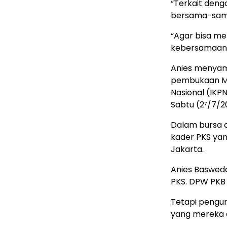
“Terkait deng
bersama-sam
“Agar bisa m
kebersamaan 
Anies menyam
pembukaan Mu
Nasional (IKP
Sabtu (2⁷/7/2
Dalam bursa 
kader PKS yan
Jakarta.
Anies Baswed
PKS. DPW PKB 
Tetapi pengu
yang mereka d