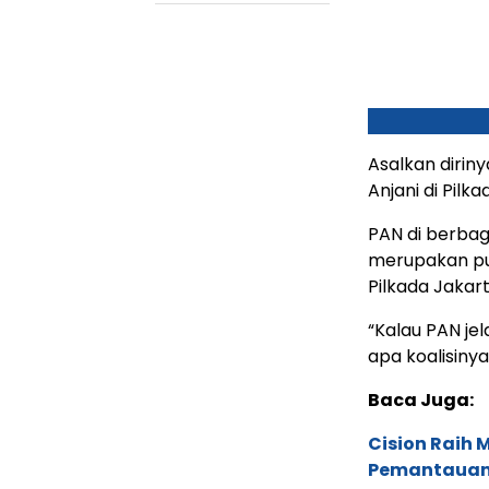
Asalkan dirin
Anjani di Pilk
PAN di berbag
merupakan put
Pilkada Jakart
“Kalau PAN jel
apa koalisinya
Baca Juga:
Cision Raih
Pemantauan d