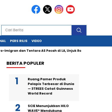
NAL
PERS RILIS
VIDEO
an dan Tentara AS Pecah di LA, Unjuk Rasa Damai Dibalas Repres
BERITA POPULER
Ruang Pamer Produk
Pelapis Terbesar di Dunia
— 3TREES Catat Guinness
World Record
SCIE Menunjukkan HILO
WAVE® Mendukung