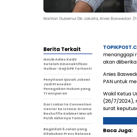
Mantan Gubernur Dki Jakarta, Anies Baswedan.
TOPIKPOST.
Berita Terkait
menanggapi r
Nasib Adies Kadir
akan diiberik
Setelah Dinonaktifkan
Golkar: Gaji DPR Terhenti
Anies Baswed
Penyitaan Ijazah Jokowi
PAN untuk me
Jadi Preseden
Penegakan Hukum yang
Wakil Ketua 
Transparan
(26/7/2024),
Dari Jakarta Convention
surat keputus
Center ke Istana: Drama
Reshuffle Kabinet Merah
Putih Akhirnya Tamat
Beginilah 5 Jalan yang
Baca Juga:
Dilakukan Press Release