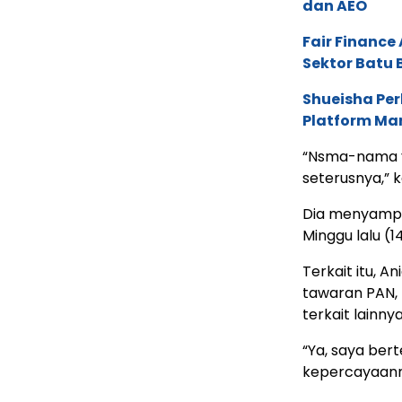
dan AEO
Fair Financ
Sektor Batu 
Shueisha Pe
Platform Ma
“Nsma-nama y
seterusnya,” k
Dia menyampai
Minggu lalu (1
Terkait itu, 
tawaran PAN, 
terkait lainnya
“Ya, saya bert
kepercayaann