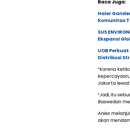
Baca Juga:
Haier Ganden
Komunitas T
SUS ENVIRONM
Ekspansi Glo
UOB Perkuat
Distribusi St
“Karena ketik
kepercayaan
Jakarta lewat 
“Jadi, itu seb
Baswedan me
Anies melanju
akan mendampi