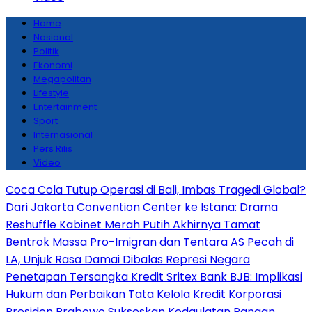
Home
Nasional
Politik
Ekonomi
Megapolitan
Lifestyle
Entertainment
Sport
Internasional
Pers Rilis
Video
Coca Cola Tutup Operasi di Bali, Imbas Tragedi Global?
Dari Jakarta Convention Center ke Istana: Drama
Reshuffle Kabinet Merah Putih Akhirnya Tamat
Bentrok Massa Pro-Imigran dan Tentara AS Pecah di
LA, Unjuk Rasa Damai Dibalas Represi Negara
Penetapan Tersangka Kredit Sritex Bank BJB: Implikasi
Hukum dan Perbaikan Tata Kelola Kredit Korporasi
Presiden Prabowo Sukseskan Kedaulatan Pangan,