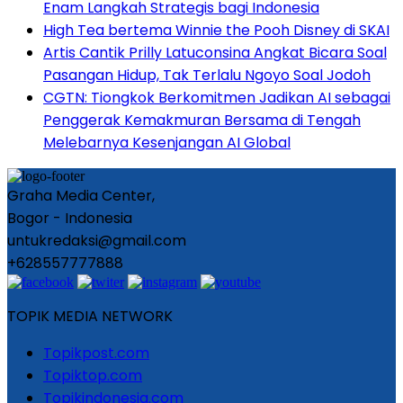
Enam Langkah Strategis bagi Indonesia
High Tea bertema Winnie the Pooh Disney di SKAI
Artis Cantik Prilly Latuconsina Angkat Bicara Soal
Pasangan Hidup, Tak Terlalu Ngoyo Soal Jodoh
CGTN: Tiongkok Berkomitmen Jadikan AI sebagai
Penggerak Kemakmuran Bersama di Tengah
Melebarnya Kesenjangan AI Global
Graha Media Center,
Bogor - Indonesia
untukredaksi@gmail.com
+628557777888
TOPIK MEDIA NETWORK
Topikpost.com
Topiktop.com
Topikindonesia.com