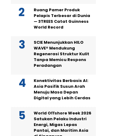
Ruang Pamer Produk
Pelapis Terbesar di Dunia
— 3TREES Catat Guinness
World Record
SCIE Menunjukkan HILO
WAVE® Mendukung
Regenerasi Struktur Kulit
Tanpa Memicu Respons
Peradangan
Konektivitas Berbasis AI:
Asia Pasifik Susun Arah
Menuju Masa Depan
Digital yang Lebih Cerdas
World Offshore Week 2026
Satukan Pelaku Industri
Energi, Migas Lepas
Pantai, dan Maritim Asia