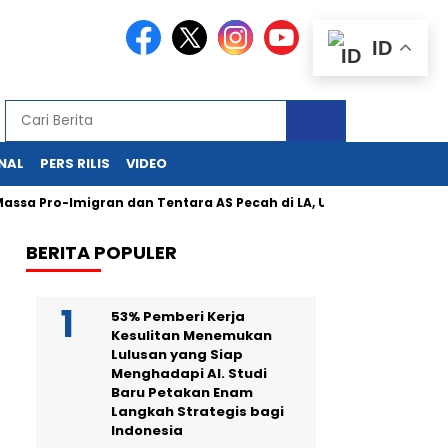
ID
NAL
PERS RILIS
VIDEO
-Imigran dan Tentara AS Pecah di LA, Unjuk Rasa Damai Dibalas 
BERITA POPULER
53% Pemberi Kerja
Kesulitan Menemukan
Lulusan yang Siap
Menghadapi AI. Studi
Baru Petakan Enam
Langkah Strategis bagi
Indonesia