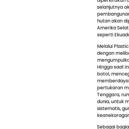
diperkirakan 
selanjutnya 
pembangunan e
hutan akan di
Amerika Selata
seperti Ekuad
Melalui Plast
dengan meliba
mengumpulkan
Hingga saat i
botol, menceg
memberdayaka
pertukaran ma
Tenggara, rum
dunia, untuk 
sistematis, 
keanekaragama
Sebagai bagian