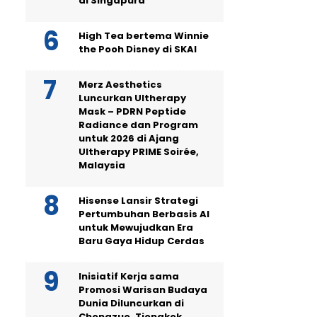
di Singapura
High Tea bertema Winnie
the Pooh Disney di SKAI
Merz Aesthetics
Luncurkan Ultherapy
Mask – PDRN Peptide
Radiance dan Program
untuk 2026 di Ajang
Ultherapy PRIME Soirée,
Malaysia
Hisense Lansir Strategi
Pertumbuhan Berbasis AI
untuk Mewujudkan Era
Baru Gaya Hidup Cerdas
Inisiatif Kerja sama
Promosi Warisan Budaya
Dunia Diluncurkan di
Chongzuo, Tiongkok