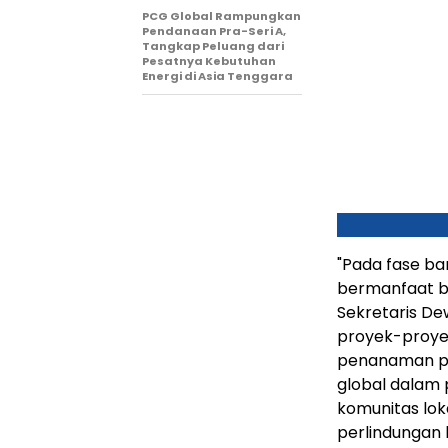
PCG Global Rampungkan
Pendanaan Pra-Seri A,
Tangkap Peluang dari
Pesatnya Kebutuhan
Energi di Asia Tenggara
"Pada fase bar
bermanfaat ba
Sekretaris De
proyek-proye
penanaman poh
global dalam 
komunitas lo
perlindungan l