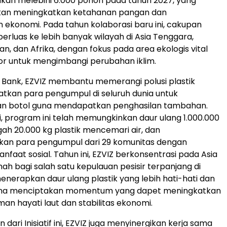
akan melebihi 6.000 pohon pada tahun 2027, yang
akan meningkatkan ketahanan pangan dan
konomi. Pada tahun kolaborasi baru ini, cakupan
perluas ke lebih banyak wilayah di Asia Tenggara,
n, dan Afrika, dengan fokus pada area ekologis vital
or untuk mengimbangi perubahan iklim.
ic Bank, EZVIZ membantu memerangi polusi plastik
tkan para pengumpul di seluruh dunia untuk
 botol guna mendapatkan penghasilan tambahan.
ni, program ini telah memungkinkan daur ulang 1.000.000
ah 20.000 kg plastik mencemari air, dan
n para pengumpul dari 29 komunitas dengan
nfaat sosial. Tahun ini, EZVIZ berkonsentrasi pada Asia
ah bagi salah satu kepulauan pesisir terpanjang di
menerapkan daur ulang plastik yang lebih hati-hati dan
guna menciptakan momentum yang dapet meningkatkan
n hayati laut dan stabilitas ekonomi.
 dari Inisiatif ini, EZVIZ juga menyinergikan kerja sama