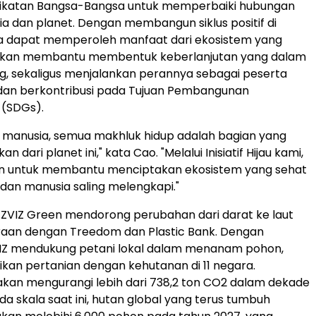
rikatan Bangsa-Bangsa untuk memperbaiki hubungan
a dan planet. Dengan membangun siklus positif di
 dapat memperoleh manfaat dari ekosistem yang
ni akan membantu membentuk keberlanjutan yang dalam
g, sekaligus menjalankan perannya sebagai peserta
an berkontribusi pada Tujuan Pembangunan
 (SDGs).
 manusia, semua makhluk hidup adalah bagian yang
an dari planet ini," kata Cao. "Melalui Inisiatif Hijau kami,
an untuk membantu menciptakan ekosistem yang sehat
dan manusia saling melengkapi."
ZVIZ Green mendorong perubahan dari darat ke laut
raan dengan Treedom dan Plastic Bank. Dengan
IZ mendukung petani lokal dalam menanam pohon,
kan pertanian dengan kehutanan di 11 negara.
akan mengurangi lebih dari 738,2 ton CO
2
dalam dekade
da skala saat ini, hutan global yang terus tumbuh