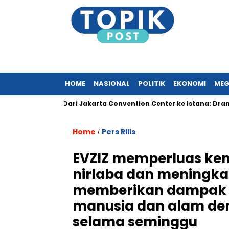
HOME
NASIONAL
POLITIK
EKONOMI
MEG
bal?
Dari Jakarta Convention Center ke Istana: Drama Resh
Home
Pers Rilis
/
EVZIZ memperluas kem
nirlaba dan meningkat
memberikan dampak n
manusia dan alam de
selama seminggu