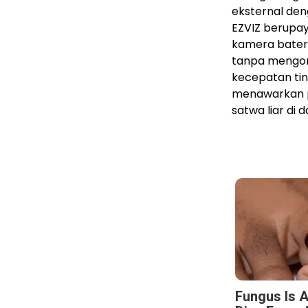
eksternal de
EZVIZ berupay
kamera batera
tanpa mengor
kecepatan tin
menawarkan p
satwa liar di 
Fungus Is A