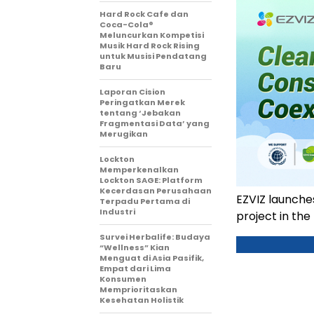
Hard Rock Cafe dan
Coca-Cola®
Meluncurkan Kompetisi
Musik Hard Rock Rising
untuk Musisi Pendatang
Baru
Laporan Cision
Peringatkan Merek
tentang ‘Jebakan
Fragmentasi Data’ yang
Merugikan
Lockton
Memperkenalkan
Lockton SAGE: Platform
Kecerdasan Perusahaan
EZVIZ launche
Terpadu Pertama di
Industri
project in th
Survei Herbalife: Budaya
“Wellness” Kian
Menguat di Asia Pasifik,
Empat dari Lima
Konsumen
Memprioritaskan
Kesehatan Holistik