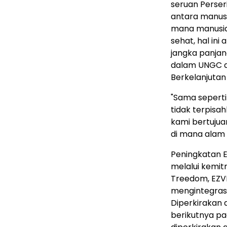
seruan Perse
antara manusi
mana manusia
sehat, hal i
jangka panjan
dalam UNGC d
Berkelanjutan
"Sama seperti
tidak terpisahk
kami bertuju
di mana alam 
Peningkatan E
melalui kemit
Treedom, EZV
mengintegrasi
Diperkirakan 
berikutnya pa