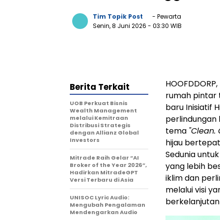
Tim Topik Post
- Pewarta
Senin, 8 Juni 2026
- 03:30 WIB
HOOFDDORP, B
Berita Terkait
rumah pintar
UOB Perkuat Bisnis
baru Inisiatif
Wealth Management
perlindungan 
melalui Kemitraan
Distribusi Strategis
tema
"Clean. 
dengan Allianz Global
Investors
hijau bertepa
Sedunia untu
Mitrade Raih Gelar “AI
yang lebih b
Broker of the Year 2026”,
Hadirkan MitradeGPT
iklim dan perl
Versi Terbaru di Asia
melalui visi 
UNISOC Lyric Audio:
berkelanjutan
Mengubah Pengalaman
Mendengarkan Audio