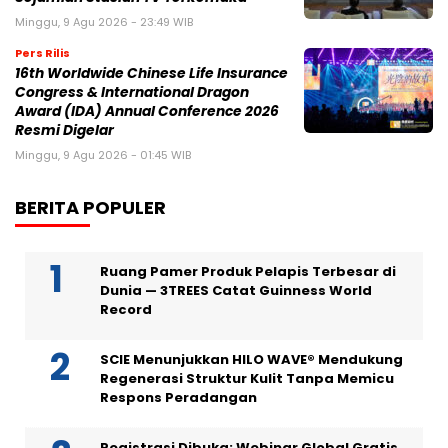
Minggu, 9 Agu 2026 - 23:49 WIB
Pers Rilis
16th Worldwide Chinese Life Insurance
Congress & International Dragon
Award (IDA) Annual Conference 2026
Resmi Digelar
Minggu, 9 Agu 2026 - 01:45 WIB
BERITA POPULER
Ruang Pamer Produk Pelapis Terbesar di
Dunia — 3TREES Catat Guinness World
Record
SCIE Menunjukkan HILO WAVE® Mendukung
Regenerasi Struktur Kulit Tanpa Memicu
Respons Peradangan
Registrasi Dibuka: Webinar Global Gratis