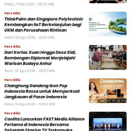
Sabtu, 17 Mei 2025 - 08:52 WIB
Pers Rilis
ThinkPalm dan Singapore Polytechnic
Kembangkan IIoT Berkelanjutan bagi
UKM dan Perusahaan Rintisan
Senin, 10 Agu 2026 - 12:00 WIB
Pers Rilis
Dari Kertas Xuan hingga Desa Xidi,
Rombongan Diplomat Menjelajahi
Warisan Budaya Anhui
Senin, 10 Agu 2026 - 05:57 WIB
Pers Rilis
Changhong Gandeng Ikon Pop
Indonesia Rossa untuk Memperkuat
Jangkauan di Pasar Indonesia
Senin, 10 Agu 2026 - 04:22 WIB
Pers Rilis
Coolita Luncurkan FAST Media Alliance
Pertama di Indonesia Bersama
Sejumlah Stasiun TV Terkemuka