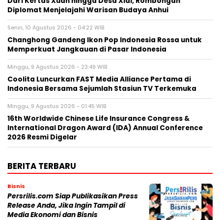
Dari Kertas Xuan hingga Desa Xidi, Rombongan
Diplomat Menjelajahi Warisan Budaya Anhui
Senin, 10 Agustus 2026 - 04:22 WIB
Changhong Gandeng Ikon Pop Indonesia Rossa untuk
Memperkuat Jangkauan di Pasar Indonesia
Minggu, 9 Agustus 2026 - 23:49 WIB
Coolita Luncurkan FAST Media Alliance Pertama di
Indonesia Bersama Sejumlah Stasiun TV Terkemuka
Minggu, 9 Agustus 2026 - 01:45 WIB
16th Worldwide Chinese Life Insurance Congress &
International Dragon Award (IDA) Annual Conference
2026 Resmi Digelar
BERITA TERBARU
Bisnis
Persrilis.com Siap Publikasikan Press
Release Anda, Jika Ingin Tampil di
Media Ekonomi dan Bisnis