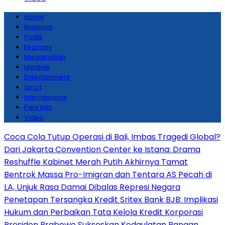
Home
Nasional
Politik
Ekonomi
Megapolitan
Lifestyle
Entertainment
Sport
Internasional
Pers Rilis
Video
Coca Cola Tutup Operasi di Bali, Imbas Tragedi Global?
Dari Jakarta Convention Center ke Istana: Drama
Reshuffle Kabinet Merah Putih Akhirnya Tamat
Bentrok Massa Pro-Imigran dan Tentara AS Pecah di
LA, Unjuk Rasa Damai Dibalas Represi Negara
Penetapan Tersangka Kredit Sritex Bank BJB: Implikasi
Hukum dan Perbaikan Tata Kelola Kredit Korporasi
Presiden Prabowo Sukseskan Kedaulatan Pangan,