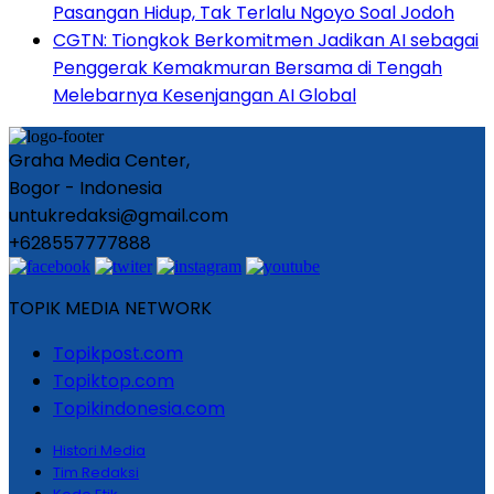
Pasangan Hidup, Tak Terlalu Ngoyo Soal Jodoh
CGTN: Tiongkok Berkomitmen Jadikan AI sebagai
Penggerak Kemakmuran Bersama di Tengah
Melebarnya Kesenjangan AI Global
Graha Media Center,
Bogor - Indonesia
untukredaksi@gmail.com
+628557777888
TOPIK MEDIA NETWORK
Topikpost.com
Topiktop.com
Topikindonesia.com
Histori Media
Tim Redaksi