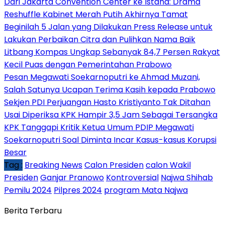
Dari Jakarta Convention Center ke Istana: Drama
Reshuffle Kabinet Merah Putih Akhirnya Tamat
Beginilah 5 Jalan yang Dilakukan Press Release untuk
Lakukan Perbaikan Citra dan Pulihkan Nama Baik
Litbang Kompas Ungkap Sebanyak 84,7 Persen Rakyat
Kecil Puas dengan Pemerintahan Prabowo
Pesan Megawati Soekarnoputri ke Ahmad Muzani,
Salah Satunya Ucapan Terima Kasih kepada Prabowo
Sekjen PDI Perjuangan Hasto Kristiyanto Tak Ditahan
Usai Diperiksa KPK Hampir 3,5 Jam Sebagai Tersangka
KPK Tanggapi Kritik Ketua Umum PDIP Megawati
Soekarnoputri Soal Diminta Incar Kasus-kasus Korupsi
Besar
Tag :
Breaking News
Calon Presiden
calon Wakil
Presiden
Ganjar Pranowo
Kontroversial
Najwa Shihab
Pemilu 2024
Pilpres 2024
program Mata Najwa
Berita Terbaru