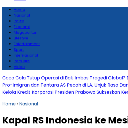
Home
Nasional
Politik
Ekonomi
Megapolitan
Lifestyle
Entertainment
Sport
Internasional
Pers Rilis
Video
Coca Cola Tutup Operasi di Bali, Imbas Tragedi Global?
Pro-Imigran dan Tentara AS Pecah di LA, Unjuk Rasa Da
Kelola Kredit Korporasi
Presiden Prabowo Sukseskan Keda
Home
Nasional
/
Kapal RS Indonesia ke Mes