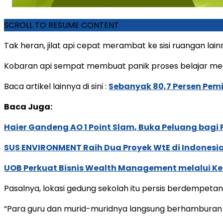
SCROLL TO RESUME CONTENT
Tak heran, jilat api cepat merambat ke sisi ruangan la
Kobaran api sempat membuat panik proses belajar men
Baca artikel lainnya di sini :
Sebanyak 80,7 Persen Pemi
Baca Juga:
Haier Gandeng AO 1 Point Slam, Buka Peluang bagi
SUS ENVIRONMENT Raih Dua Proyek WtE di Indonesia
UOB Perkuat Bisnis Wealth Management melalui Kemi
Pasalnya, lokasi gedung sekolah itu persis berdempetan
“Para guru dan murid-muridnya langsung berhamburan 