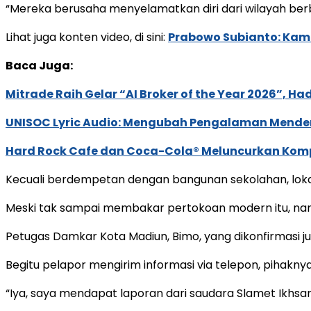
“Mereka berusaha menyelamatkan diri dari wilayah ber
Lihat juga konten video, di sini:
Prabowo Subianto: Kami
Baca Juga:
Mitrade Raih Gelar “AI Broker of the Year 2026”, Ha
UNISOC Lyric Audio: Mengubah Pengalaman Mende
Hard Rock Cafe dan Coca-Cola® Meluncurkan Kompe
Kecuali berdempetan dengan bangunan sekolahan, lokas
Meski tak sampai membakar pertokoan modern itu, na
Petugas Damkar Kota Madiun, Bimo, yang dikonfirmasi j
Begitu pelapor mengirim informasi via telepon, pihakn
“Iya, saya mendapat laporan dari saudara Slamet Ikhs