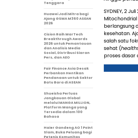
Tenggara
SYDNEY, 2 Jul
Huawei Jadi Mitra bagi
Mitochondrial
Ajang GSMA M360 ASEAN
2026
berlangsung 
kesehatan. A
Cision Raih MarTech
Breakthrough Awards
salah satu f
2026 untuk Pemantauan
sehat (
health
dan Analisis Media
Sosial, Distribusi Siaran
proses dasar d
Pers, dan AEO
Fair Finance Asia Desak
Perbankan Hentikan
Pendanaan untuk Sektor
Batu Bara di ASEAN
Shueisha Perluas
Jangkauan Global
melalui MANGA MILLION,
Platform Manga yang
Tersedia dalam 100
Bahasa
Haier Gandeng AO 1 Point
Slam, Buka Peluang bagi
Petenis Komunitas