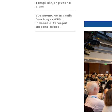
Tampil di Ajang Grand
Slam
SUS ENVIRONMENT Raih
Dua Proyek WtE di
Indonesia, Percepat
Ekspansi Global