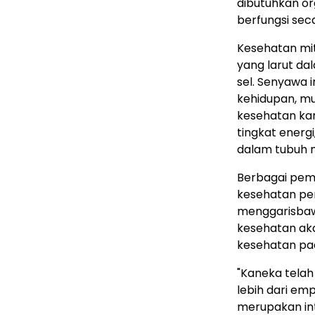
dibutuhkan org
berfungsi sec
Kesehatan mit
yang larut da
sel. Senyawa 
kehidupan, mu
kesehatan kar
tingkat energ
dalam tubuh m
Berbagai pemb
kesehatan per
menggarisbaw
kesehatan ak
kesehatan pad
"Kaneka tela
lebih dari em
merupakan int