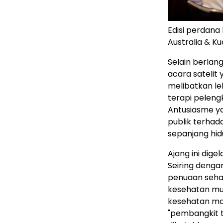
Edisi perdana
Australia & K
Selain berlang
acara satelit 
melibatkan leb
terapi pelengk
Antusiasme ya
publik terha
sepanjang hid
Ajang ini dig
Seiring denga
penuaan seha
kesehatan mul
kesehatan man
"pembangkit t