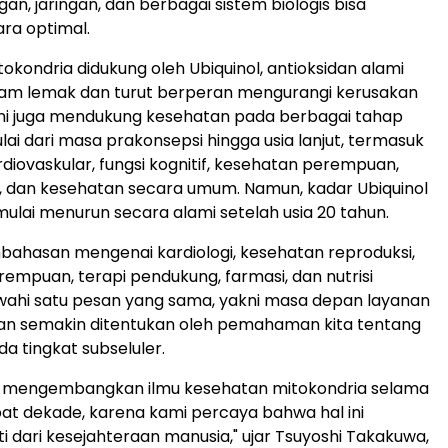
an, jaringan, dan berbagai sistem biologis bisa
ara optimal.
okondria didukung oleh Ubiquinol, antioksidan alami
lam lemak dan turut berperan mengurangi kerusakan
ini juga mendukung kesehatan pada berbagai tahap
lai dari masa prakonsepsi hingga usia lanjut, termasuk
diovaskular, fungsi kognitif, kesehatan perempuan,
i, dan kesehatan secara umum. Namun, kadar Ubiquinol
ulai menurun secara alami setelah usia 20 tahun.
ahasan mengenai kardiologi, kesehatan reproduksi,
empuan, terapi pendukung, farmasi, dan nutrisi
ahi satu pesan yang sama, yakni masa depan layanan
an semakin ditentukan oleh pemahaman kita tentang
a tingkat subseluler.
h mengembangkan ilmu kesehatan mitokondria selama
pat dekade, karena kami percaya bahwa hal ini
i dari kesejahteraan manusia," ujar Tsuyoshi Takakuwa,