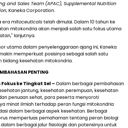
ing and Sales Team
(APAC), Supplemental Nutrition
ion,
Kaneka Corporation.
a era
mitoceuticals
telah dimulai. Dalam 10 tahun ke
tan mitokondria akan menjadi salah satu fokus utama
atan," lanjutnya.
or utama dalam penyelenggaraan ajang ini, Kaneka
makin memperkuat posisinya sebagai salah satu
 bidang kesehatan mitokondria.
EMBAHASAN PENTING
Fokus ke Tingkat Sel –
Dalam berbagai pembahasan
esehatan jantung, kesehatan perempuan, kesehatan
 dan penuaan sehat, para peserta menyoroti
a minat ilmiah terhadap peran fungsi mitokondria
dasi dalam berbagai aspek kesehatan. Berbagai
terus memperluas pemahaman tentang peran biologi
dalam berbagai jalur fisiologis dan potensinya untuk