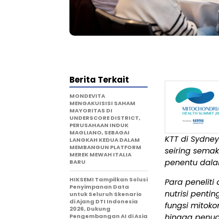
Berita Terkait
MONDEVITA
MENGAKUISISI SAHAM
MAYORITAS DI
UNDERSCORE DISTRICT,
PERUSAHAAN INDUK
MAGLIANO, SEBAGAI
KTT di Sydne
LANGKAH KEDUA DALAM
MEMBANGUN PLATFORM
seiring semak
MEREK MEWAH ITALIA
penentu dala
BARU
HIKSEMI Tampilkan Solusi
Para peneliti
Penyimpanan Data
nutrisi penti
untuk Seluruh Skenario
di Ajang DTI Indonesia
fungsi mitoko
2026, Dukung
hingga penua
Pengembangan AI di Asia