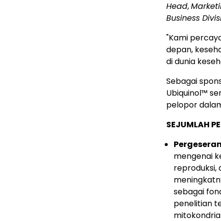
Head
,
Market
Business Divis
"Kami percay
depan, keseha
di dunia keseh
Sebagai spons
Ubiquinol™ se
pelopor dalam
SEJUMLAH P
Pergeseran 
mengenai k
reproduksi,
meningkatny
sebagai fon
penelitian 
mitokondria 