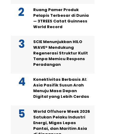
Ruang Pamer Produk
Pelapis Terbesar di Dunia
— 3TREES Catat Guinness
World Record
SCIE Menunjukkan HILO
WAVE® Mendukung
Regenerasi Struktur Kulit
Tanpa Memicu Respons
Peradangan
Konektivitas Berbasis AI:
Asia Pasifik Susun Arah
Menuju Masa Depan
Digital yang Lebih Cerdas
World Offshore Week 2026
Satukan Pelaku Industri
Energi, Migas Lepas
Pantai, dan Maritim Asia