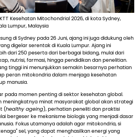
 KTT Kesehatan Mitochondrial 2026, di kota Sydney,
uala Lumpur, Malaysia
sung di Sydney pada 26 Juni, ajang ini juga didukung oleh
yang digelar serentak di Kuala Lumpur. Ajang ini
ih dari 250 peserta dari berbagai bidang, mulai dari
ap, nutrisi, farmasi, hingga pendidikan dan penelitian.
ng tinggi ini menunjukkan semakin besarnya perhatian
dap peran mitokondria dalam menjaga kesehatan
up manusia.
elar pada momen penting di sektor kesehatan global.
n meningkatnya minat masyarakat global akan strategi
t (
healthy ageing
), perhatian peneliti dan praktisi
ai bergeser ke mekanisme biologis yang menjadi dasar
usia. Fokus utamanya adalah agar mitokondria, si
enaga" sel, yang dapat menghasilkan energi yang