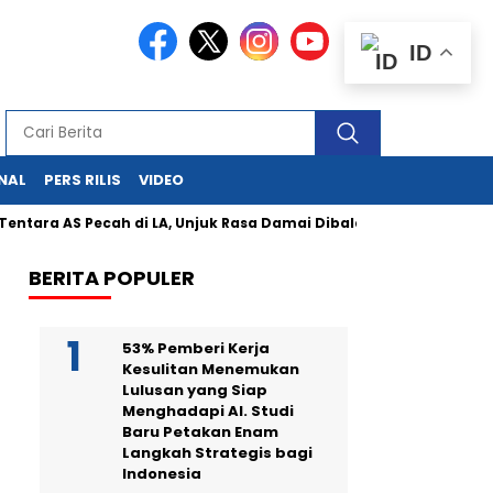
ID
NAL
PERS RILIS
VIDEO
S Pecah di LA, Unjuk Rasa Damai Dibalas Represi Negara
Pe
BERITA POPULER
53% Pemberi Kerja
Kesulitan Menemukan
Lulusan yang Siap
Menghadapi AI. Studi
Baru Petakan Enam
Langkah Strategis bagi
Indonesia