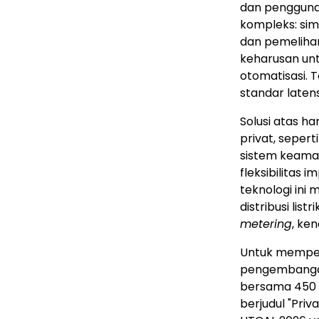
dan pengguna, 
kompleks: sim
dan pemeliha
keharusan un
otomatisasi. 
standar latens
Solusi atas ha
privat, seper
sistem keaman
fleksibilitas i
teknologi ini
distribusi list
metering
, ke
Untuk mempe
pengembangan 
bersama 450 M
berjudul "Pri