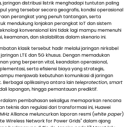
jaringan distribusi listrik menghadapi tuntutan paling
pul yang tersebar secara geografis, kondisi operasional
raan perangkat yang penuh tantangan, serta
tuk mendukung lonjakan perangkat IoT dan sistem
Teknologi konvensional kini tidak lagi mampu memenuhi
i, keamanan, dan skalabilitas dalam skenario ini.
mbatan klasik tersebut hadir melalui jaringan nirkabel
ti jaringan LTE dan 5G khusus. Dengan memadukan
an yang berperan vital, keandalan operasional,
mplementasi, serta efisiensi biaya yang strategis,
 mampu menjawab kebutuhan komunikasi di jaringan
rik. Berbagai aplikasinya antara lain
teleprotection
,
smart
ndali lapangan, hingga pemantauan prediktif.
rdalam pembahasan sekaligus memaparkan rencana
teknis dan regulasi dari transformasi ini, Huawei
Hz Alliance meluncurkan laporan resmi (
white paper
)
vate Wireless Network for Power Grids" dalam ajang