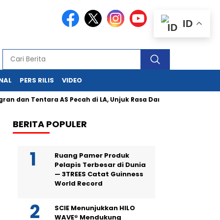
ID
NAL
PERS RILIS
VIDEO
entara AS Pecah di LA, Unjuk Rasa Damai Dibalas Represi Negara
BERITA POPULER
Ruang Pamer Produk
Pelapis Terbesar di Dunia
— 3TREES Catat Guinness
World Record
SCIE Menunjukkan HILO
WAVE® Mendukung