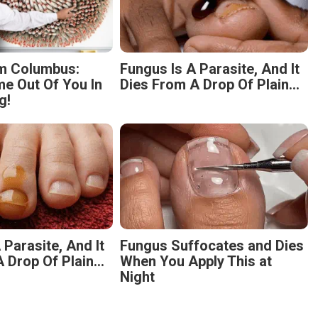
m Columbus:
Fungus Is A Parasite, And It
 Out Of You In
Dies From A Drop Of Plain...
g!
 Parasite, And It
Fungus Suffocates and Dies
 Drop Of Plain...
When You Apply This at
Night