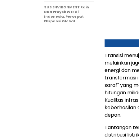
SUS ENVIRONMENT Raih
Dua Proyek WtE di
Indonesia, Percepat
Ekspansi Global
Transisi menuj
melainkan ju
energi dan men
transformasi i
saraf" yang m
hitungan milid
Kualitas infr
keberhasilan a
depan.
Tantangan terb
distribusi lis