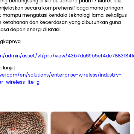
ng berlangsung di Rio de Janeiro pada 17 Maret lalu.
enjelaskan secara komprehensif bagaimana jaringan
at mampu mengatasi kendala teknologi lama, sekaligus
 ketahanan dan kecerdasan yang dibutuhkan guna
a depan energi di Brasil.
ngkapnya:
com/admin/asset/v1/pro/view/43b7da69b5ef4de7883f841
 lanjut:
wei.com/en/solutions/enterprise-wireless/industry-
r-wireless-lte-g