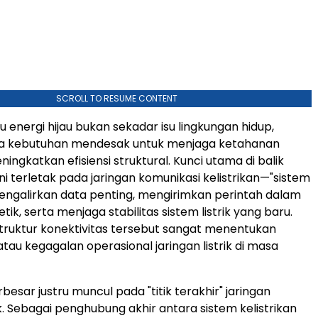
SCROLL TO RESUME CONTENT
u energi hijau bukan sekadar isu lingkungan hidup,
ga kebutuhan mendesak untuk menjaga ketahanan
ingkatkan efisiensi struktural. Kunci utama di balik
ni terletak pada jaringan komunikasi kelistrikan—"sistem
engalirkan data penting, mengirimkan perintah dalam
etik, serta menjaga stabilitas sistem listrik yang baru.
astruktur konektivitas tersebut sangat menentukan
tau kegagalan operasional jaringan listrik di masa
esar justru muncul pada "titik terakhir" jaringan
trik. Sebagai penghubung akhir antara sistem kelistrikan