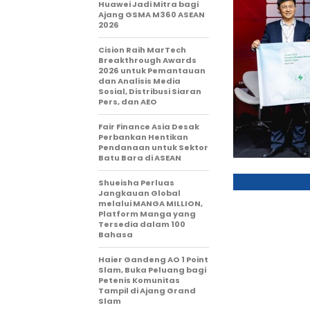
Huawei Jadi Mitra bagi
Ajang GSMA M360 ASEAN
2026
Cision Raih MarTech
Breakthrough Awards
2026 untuk Pemantauan
dan Analisis Media
Sosial, Distribusi Siaran
Pers, dan AEO
Fair Finance Asia Desak
Perbankan Hentikan
Pendanaan untuk Sektor
Batu Bara di ASEAN
Shueisha Perluas
Jangkauan Global
melalui MANGA MILLION,
Platform Manga yang
Tersedia dalam 100
Bahasa
Haier Gandeng AO 1 Point
Slam, Buka Peluang bagi
Petenis Komunitas
Tampil di Ajang Grand
Slam