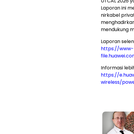
UTCAL 2026 ya
Laporan ini m
nirkabel priv
menghadirkan
mendukung mas
Laporan sele
https://www-
file.huawei.
Informasi lebih
https://e.hua
wireless/powe