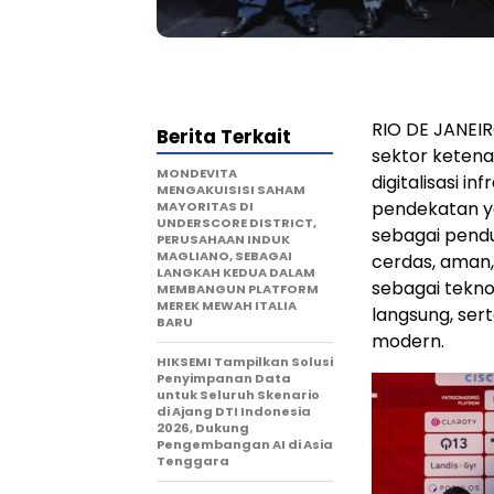
RIO DE JANEI
Berita Terkait
sektor ketena
MONDEVITA
digitalisasi i
MENGAKUISISI SAHAM
pendekatan ya
MAYORITAS DI
UNDERSCORE DISTRICT,
sebagai pendu
PERUSAHAAN INDUK
MAGLIANO, SEBAGAI
cerdas, aman,
LANGKAH KEDUA DALAM
sebagai tekno
MEMBANGUN PLATFORM
MEREK MEWAH ITALIA
langsung, sert
BARU
modern.
HIKSEMI Tampilkan Solusi
Penyimpanan Data
untuk Seluruh Skenario
di Ajang DTI Indonesia
2026, Dukung
Pengembangan AI di Asia
Tenggara