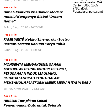
Sabtu, 17 Mei 2025 - 08:52 WIB
Pers Rilis
Himel Hadirkan Visi Hunian Modern
melalui Kampanye Global “Dream
Home”
Sabtu, 8 Agu 2026 - 14:26 WIB
Pers Rilis
FAMILIARITÉ: Ketika Sinema dan Sastra
Bertemu dalam Sebuah Karya Puitis
Sabtu, 8 Agu 2026 - 14:19 WIB
Pers Rilis
MONDEVITA MENGAKUISISI SAHAM
MAYORITAS DI UNDERSCORE DISTRICT,
PERUSAHAAN INDUK MAGLIANO,
SEBAGAI LANGKAH KEDUA DALAM
MEMBANGUN PLATFORM MEREK MEWAH ITALIA BARU
Jumat, 7 Agu 2026 - 09:32 WIB
Pers Rilis
HIKSEMI Tampilkan Solusi
Penyimpanan Data untuk Seluruh