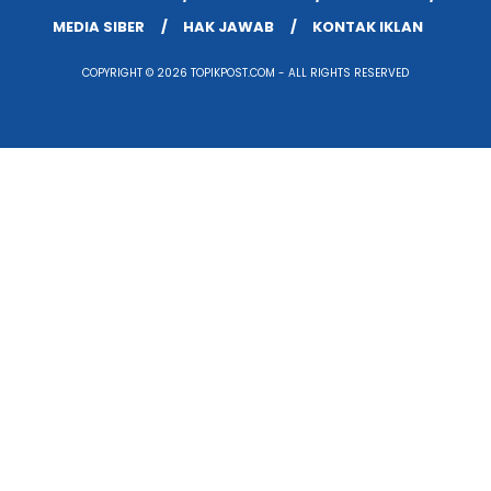
MEDIA SIBER
HAK JAWAB
KONTAK IKLAN
COPYRIGHT © 2026 TOPIKPOST.COM - ALL RIGHTS RESERVED