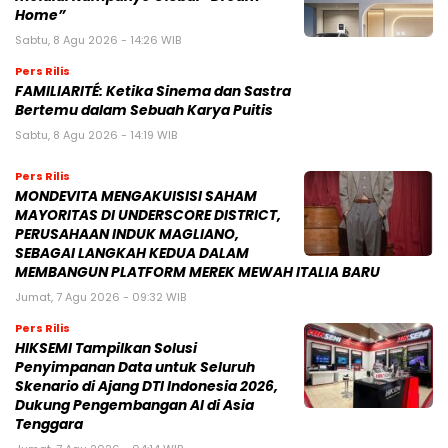
Home”
Sabtu, 8 Agu 2026 - 14:26 WIB
Pers Rilis
FAMILIARITÉ: Ketika Sinema dan Sastra
Bertemu dalam Sebuah Karya Puitis
Sabtu, 8 Agu 2026 - 14:19 WIB
Pers Rilis
MONDEVITA MENGAKUISISI SAHAM
MAYORITAS DI UNDERSCORE DISTRICT,
PERUSAHAAN INDUK MAGLIANO,
SEBAGAI LANGKAH KEDUA DALAM
MEMBANGUN PLATFORM MEREK MEWAH ITALIA BARU
Jumat, 7 Agu 2026 - 09:32 WIB
Pers Rilis
HIKSEMI Tampilkan Solusi
Penyimpanan Data untuk Seluruh
Skenario di Ajang DTI Indonesia 2026,
Dukung Pengembangan AI di Asia
Tenggara