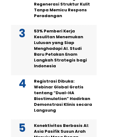
Regenerasi Struktur Kulit
Tanpa Memicu Respons
Peradangan
53% Pemberi Kerja
Kesulitan Menemukan
Lulusan yang Siap
Menghadapi AI. Studi
Baru Petakan Enam
Langkah Strategis bagi
Indonesia
Registrasi Dibuka:
Webinar Global Gratis
tentang “Dual-HA
Biostimulation” Hadirkan
Demonstrasi Klinis secara
Langsung
Konektivitas Berbasis AI:
Asia Pasifik Susun Arah