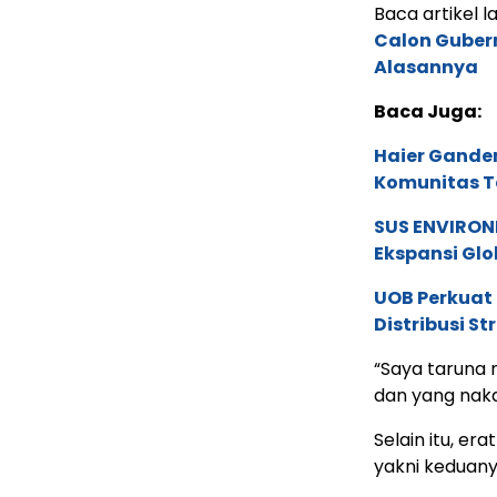
Baca artikel la
Calon Guber
Alasannya
Baca Juga:
Haier Ganden
Komunitas T
SUS ENVIRONM
Ekspansi Glo
UOB Perkuat
Distribusi St
“Saya taruna 
dan yang nakal
Selain itu, e
yakni keduan