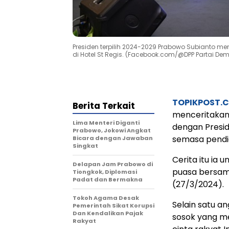
Presiden terpilih 2024-2029 Prabowo Subianto m
di Hotel St Regis. (Facebook.com/@DPP Partai Dem
TOPIKPOST.
Berita Terkait
menceritakan
Lima Menteri Diganti
dengan Presid
Prabowo, Jokowi Angkat
semasa pendid
Bicara dengan Jawaban
Singkat
Cerita itu ia
Delapan Jam Prabowo di
puasa bersama
Tiongkok, Diplomasi
Padat dan Bermakna
(27/3/2024).
Tokoh Agama Desak
Selain satu a
Pemerintah Sikat Korupsi
Dan Kendalikan Pajak
sosok yang me
Rakyat