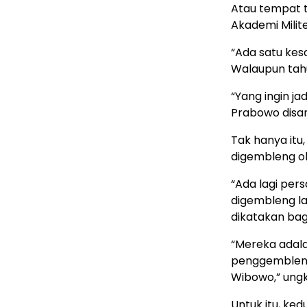
Atau tempat 
Akademi Milite
“Ada satu ke
Walaupun tahu
“Yang ingin jad
Prabowo disam
Tak hanya itu
digembleng o
“Ada lagi pe
digembleng l
dikatakan bagi
“Mereka adala
penggemblenga
Wibowo,” ung
Untuk itu, ked