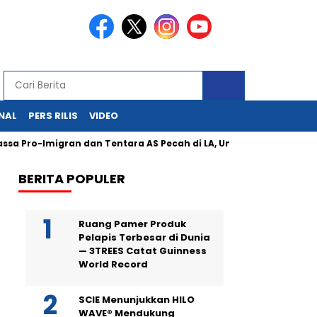
NAL
PERS RILIS
VIDEO
-Imigran dan Tentara AS Pecah di LA, Unjuk Rasa Damai Dibalas R
BERITA POPULER
Ruang Pamer Produk
Pelapis Terbesar di Dunia
— 3TREES Catat Guinness
World Record
SCIE Menunjukkan HILO
WAVE® Mendukung