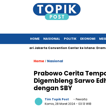
HOME
NASIONAL
POLITIK
EKONOMI
MEG
al?
Dari Jakarta Convention Center ke Istana: Drama Reshu
Home
Nasional
/
Prabowo Cerita Tempat
Digembleng Sarwo Edh
dengan SBY
Tim Topik Post
- Pewarta
Kamis, 28 Maret 2024
- 03:13 WIB