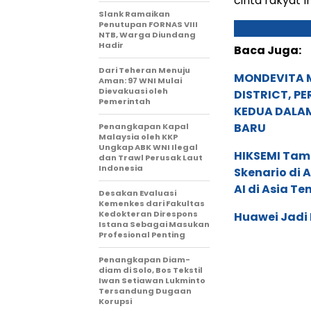
cinta rakyat I
Slank Ramaikan
Penutupan FORNAS VIII
NTB, Warga Diundang
Hadir
Baca Juga:
Dari Teheran Menuju
MONDEVITA 
Aman: 97 WNI Mulai
Dievakuasi oleh
DISTRICT, P
Pemerintah
KEDUA DALA
BARU
Penangkapan Kapal
Malaysia oleh KKP
Ungkap ABK WNI Ilegal
HIKSEMI Tam
dan Trawl Perusak Laut
Indonesia
Skenario di
AI di Asia T
Desakan Evaluasi
Kemenkes dari Fakultas
Kedokteran Direspons
Huawei Jadi
Istana Sebagai Masukan
Profesional Penting
Penangkapan Diam-
diam di Solo, Bos Tekstil
Iwan Setiawan Lukminto
Tersandung Dugaan
Korupsi