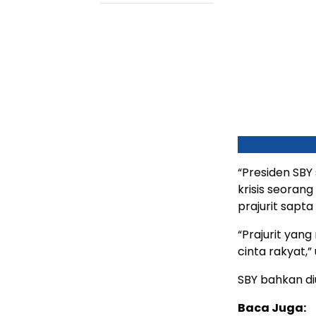
“Presiden SBY
krisis seorang
prajurit sapta
“Prajurit yan
cinta rakyat,”
SBY bahkan di
Baca Juga: