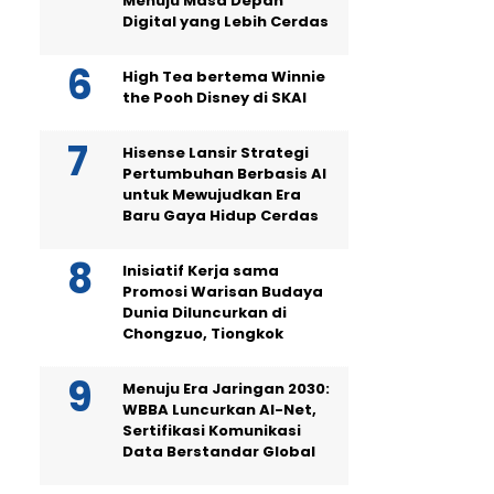
Menuju Masa Depan
Digital yang Lebih Cerdas
High Tea bertema Winnie
the Pooh Disney di SKAI
Hisense Lansir Strategi
Pertumbuhan Berbasis AI
untuk Mewujudkan Era
Baru Gaya Hidup Cerdas
Inisiatif Kerja sama
Promosi Warisan Budaya
Dunia Diluncurkan di
Chongzuo, Tiongkok
Menuju Era Jaringan 2030:
WBBA Luncurkan AI-Net,
Sertifikasi Komunikasi
Data Berstandar Global