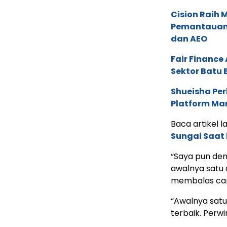
Cision Raih
Pemantauan d
dan AEO
Fair Financ
Sektor Batu 
Shueisha Pe
Platform Ma
Baca artikel la
Sungai Saat
“Saya pun dem
awalnya satu
membalas can
“Awalnya satu 
terbaik. Perwi