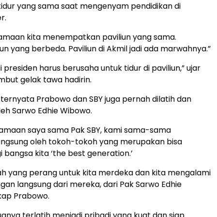
tidur yang sama saat mengenyam pendidikan di
r.
samaan kita menempatkan paviliun yang sama.
n yang berbeda. Paviliun di Akmil jadi ada marwahnya.”
i presiden harus berusaha untuk tidur di paviliun,” ujar
but gelak tawa hadirin.
, ternyata Prabowo dan SBY juga pernah dilatih dan
leh Sarwo Edhie Wibowo.
rsamaan saya sama Pak SBY, kami sama-sama
angsung oleh tokoh-tokoh yang merupakan bisa
 bangsa kita ‘the best generation.’
h yang perang untuk kita merdeka dan kita mengalami
n langsung dari mereka, dari Pak Sarwo Edhie
kap Prabowo.
uanya terlatih menjadi pribadi yang kuat dan siap