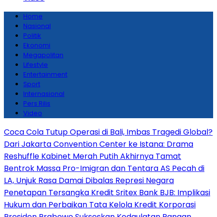
Home
Nasional
Politik
Ekonomi
Megapolitan
Lifestyle
Entertainment
Sport
Internasional
Pers Rilis
Video
Coca Cola Tutup Operasi di Bali, Imbas Tragedi Global?
Dari Jakarta Convention Center ke Istana: Drama
Reshuffle Kabinet Merah Putih Akhirnya Tamat
Bentrok Massa Pro-Imigran dan Tentara AS Pecah di
LA, Unjuk Rasa Damai Dibalas Represi Negara
Penetapan Tersangka Kredit Sritex Bank BJB: Implikasi
Hukum dan Perbaikan Tata Kelola Kredit Korporasi
Presiden Prabowo Sukseskan Kedaulatan Pangan,