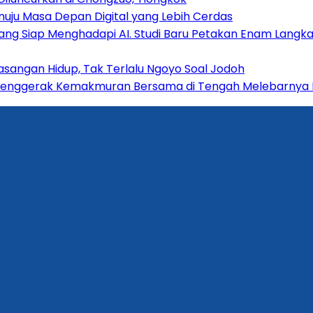
Menuju Masa Depan Digital yang Lebih Cerdas
ng Siap Menghadapi AI. Studi Baru Petakan Enam Langkah
 Pasangan Hidup, Tak Terlalu Ngoyo Soal Jodoh
 Penggerak Kemakmuran Bersama di Tengah Melebarnya K