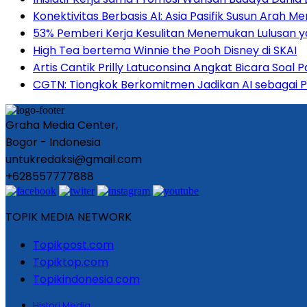
Konektivitas Berbasis AI: Asia Pasifik Susun Arah 
53% Pemberi Kerja Kesulitan Menemukan Lulusan ya
High Tea bertema Winnie the Pooh Disney di SKAI
Artis Cantik Prilly Latuconsina Angkat Bicara Soal
CGTN: Tiongkok Berkomitmen Jadikan AI sebagai
Graha Media Center,
Bogor - Indonesia
untukredaksi@gmail.com
+628557777888
TOPIK MEDIA NETWORK
Topikpost.com
Topiktop.com
Topikindonesia.com
Histori Media