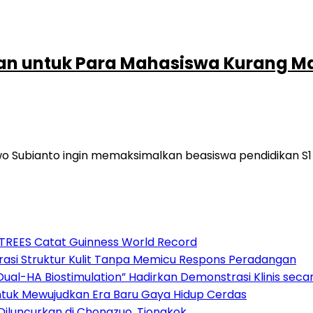
uan untuk Para Mahasiswa Kurang 
wo Subianto ingin memaksimalkan beasiswa pendidikan S
3TREES Catat Guinness World Record
si Struktur Kulit Tanpa Memicu Respons Peradangan
“Dual-HA Biostimulation” Hadirkan Demonstrasi Klinis sec
untuk Mewujudkan Era Baru Gaya Hidup Cerdas
 Diluncurkan di Chongzuo, Tiongkok