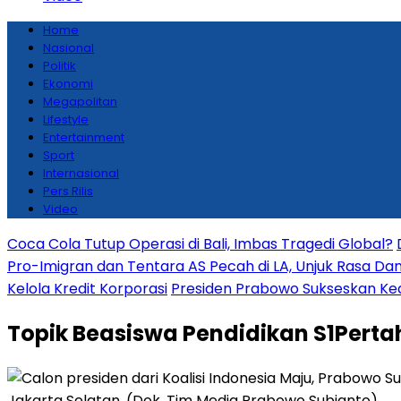
Home
Nasional
Politik
Ekonomi
Megapolitan
Lifestyle
Entertainment
Sport
Internasional
Pers Rilis
Video
Coca Cola Tutup Operasi di Bali, Imbas Tragedi Global?
Pro-Imigran dan Tentara AS Pecah di LA, Unjuk Rasa Da
Kelola Kredit Korporasi
Presiden Prabowo Sukseskan Keda
Topik
Beasiswa Pendidikan S1Pert