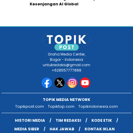
Kesenjangan AI Global
Graha Media Center,
Bogor - Indonesia
untukredaksi@gmail.com
+628557777888
TOPIK MEDIA NETWORK
Topikpost.com
Topiktop.com
Topikindonesia.com
HISTORI MEDIA
TIM REDAKSI
KODE ETIK
MEDIA SIBER
HAK JAWAB
KONTAK IKLAN