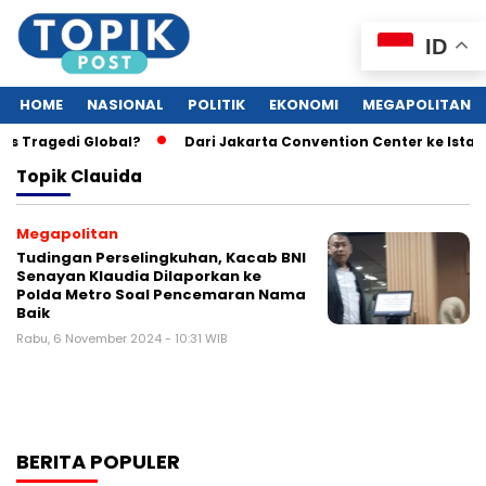
ID
HOME
NASIONAL
POLITIK
EKONOMI
MEGAPOLITAN
as Tragedi Global?
Dari Jakarta Convention Center ke Istan
Topik
Clauida
Megapolitan
Tudingan Perselingkuhan, Kacab BNI
Senayan Klaudia Dilaporkan ke
Polda Metro Soal Pencemaran Nama
Baik
Rabu, 6 November 2024 - 10:31 WIB
BERITA POPULER