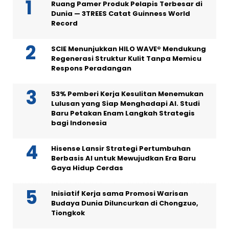
Ruang Pamer Produk Pelapis Terbesar di
Dunia — 3TREES Catat Guinness World
Record
SCIE Menunjukkan HILO WAVE® Mendukung
Regenerasi Struktur Kulit Tanpa Memicu
Respons Peradangan
53% Pemberi Kerja Kesulitan Menemukan
Lulusan yang Siap Menghadapi AI. Studi
Baru Petakan Enam Langkah Strategis
bagi Indonesia
Hisense Lansir Strategi Pertumbuhan
Berbasis AI untuk Mewujudkan Era Baru
Gaya Hidup Cerdas
Inisiatif Kerja sama Promosi Warisan
Budaya Dunia Diluncurkan di Chongzuo,
Tiongkok