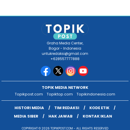
Graha Media Center,
Bogor - Indonesia
untukredaksi@gmail.com
+628557777888
TOPIK MEDIA NETWORK
Topikpost.com
Topiktop.com
Topikindonesia.com
HISTORI MEDIA
TIM REDAKSI
KODE ETIK
MEDIA SIBER
HAK JAWAB
KONTAK IKLAN
COPYRIGHT © 2026 TOPIKPOST.COM - ALL RIGHTS RESERVED