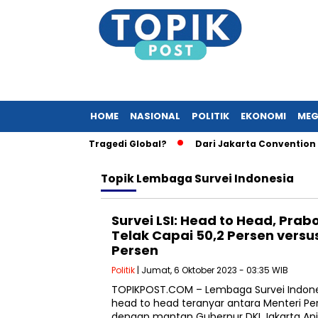
HOME
NASIONAL
POLITIK
EKONOMI
MEG
 di Bali, Imbas Tragedi Global?
Dari Jakarta Convention Ce
Topik
Lembaga Survei Indonesia
Survei LSI: Head to Head, Pr
Telak Capai 50,2 Persen vers
Persen
Politik
| Jumat, 6 Oktober 2023 - 03:35 WIB
TOPIKPOST.COM – Lembaga Survei Indonesia
head to head teranyar antara Menteri P
dengan mantan Gubernur DKI Jakarta An