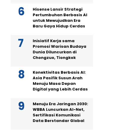
Hisense Lansir Strategi
Pertumbuhan Berbasis AI
untuk Mewujudkan Era
Baru Gaya Hidup Cerdas
Inisiatif Kerja sama
Promosi Warisan Budaya
Dunia Diluncurkan di
Chongzuo, Tiongkok
Konektivitas Berbasis AI:
Asia Pasifik Susun Arah
Menuju Masa Depan
Digital yang Lebih Cerdas
Menuju Era Jaringan 2030:
WBBA Luncurkan AI-Net,
Sertifikasi Komunikasi
Data Berstandar Global