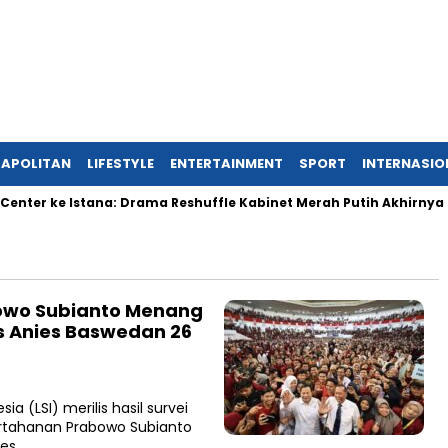
APOLITAN
LIFESTYLE
ENTERTAINMENT
SPORT
INTERNASIO
nter ke Istana: Drama Reshuffle Kabinet Merah Putih Akhirnya T
abowo Subianto Menang
us Anies Baswedan 26
 (LSI) merilis hasil survei
ertahanan Prabowo Subianto
ies…