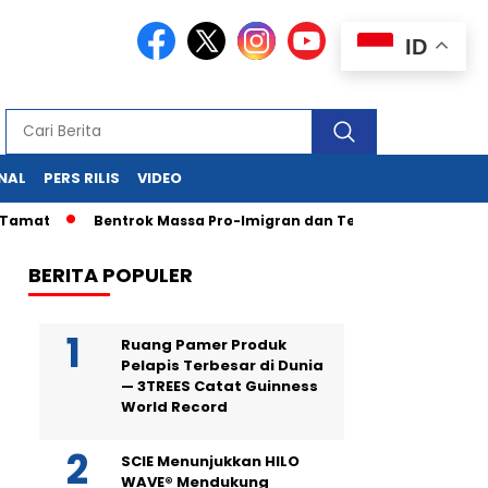
ID
NAL
PERS RILIS
VIDEO
amat
Bentrok Massa Pro-Imigran dan Tentara AS Pecah di LA
BERITA POPULER
Ruang Pamer Produk
Pelapis Terbesar di Dunia
— 3TREES Catat Guinness
World Record
SCIE Menunjukkan HILO
WAVE® Mendukung