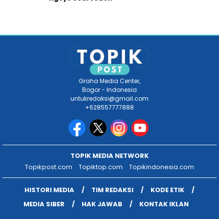
Graha Media Center,
Bogor - Indonesia
untukredaksi@gmail.com
+628557777888
TOPIK MEDIA NETWORK
Topikpost.com
Topiktop.com
Topikindonesia.com
HISTORI MEDIA
TIM REDAKSI
KODE ETIK
MEDIA SIBER
HAK JAWAB
KONTAK IKLAN