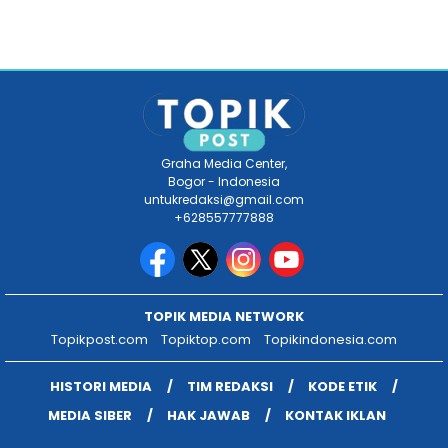
Graha Media Center,
Bogor - Indonesia
untukredaksi@gmail.com
+628557777888
TOPIK MEDIA NETWORK
Topikpost.com
Topiktop.com
Topikindonesia.com
HISTORI MEDIA
TIM REDAKSI
KODE ETIK
MEDIA SIBER
HAK JAWAB
KONTAK IKLAN