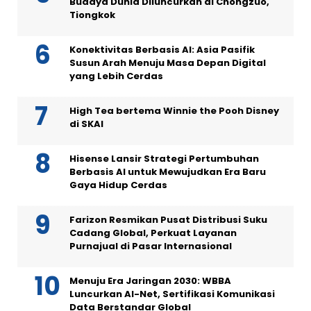
Budaya Dunia Diluncurkan di Chongzuo,
Tiongkok
Konektivitas Berbasis AI: Asia Pasifik
Susun Arah Menuju Masa Depan Digital
yang Lebih Cerdas
High Tea bertema Winnie the Pooh Disney
di SKAI
Hisense Lansir Strategi Pertumbuhan
Berbasis AI untuk Mewujudkan Era Baru
Gaya Hidup Cerdas
Farizon Resmikan Pusat Distribusi Suku
Cadang Global, Perkuat Layanan
Purnajual di Pasar Internasional
Menuju Era Jaringan 2030: WBBA
Luncurkan AI-Net, Sertifikasi Komunikasi
Data Berstandar Global