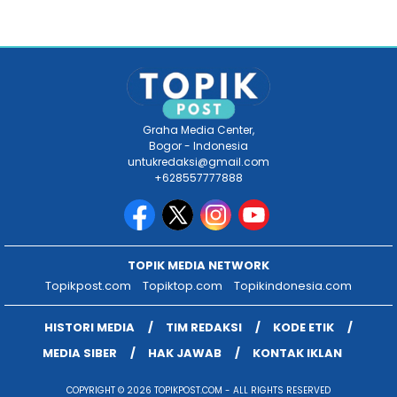
Graha Media Center,
Bogor - Indonesia
untukredaksi@gmail.com
+628557777888
TOPIK MEDIA NETWORK
Topikpost.com
Topiktop.com
Topikindonesia.com
HISTORI MEDIA
TIM REDAKSI
KODE ETIK
MEDIA SIBER
HAK JAWAB
KONTAK IKLAN
COPYRIGHT © 2026 TOPIKPOST.COM - ALL RIGHTS RESERVED