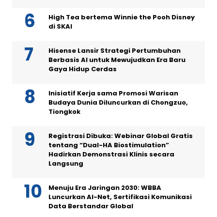
High Tea bertema Winnie the Pooh Disney
di SKAI
Hisense Lansir Strategi Pertumbuhan
Berbasis AI untuk Mewujudkan Era Baru
Gaya Hidup Cerdas
Inisiatif Kerja sama Promosi Warisan
Budaya Dunia Diluncurkan di Chongzuo,
Tiongkok
Registrasi Dibuka: Webinar Global Gratis
tentang “Dual-HA Biostimulation”
Hadirkan Demonstrasi Klinis secara
Langsung
Menuju Era Jaringan 2030: WBBA
Luncurkan AI-Net, Sertifikasi Komunikasi
Data Berstandar Global