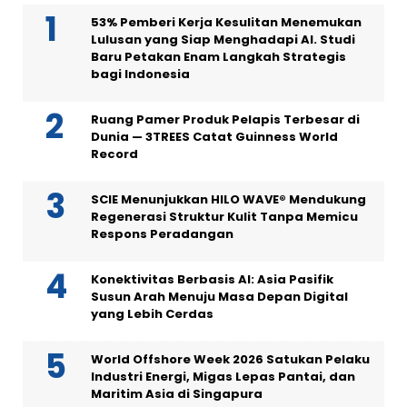
53% Pemberi Kerja Kesulitan Menemukan
Lulusan yang Siap Menghadapi AI. Studi
Baru Petakan Enam Langkah Strategis
bagi Indonesia
Ruang Pamer Produk Pelapis Terbesar di
Dunia — 3TREES Catat Guinness World
Record
SCIE Menunjukkan HILO WAVE® Mendukung
Regenerasi Struktur Kulit Tanpa Memicu
Respons Peradangan
Konektivitas Berbasis AI: Asia Pasifik
Susun Arah Menuju Masa Depan Digital
yang Lebih Cerdas
World Offshore Week 2026 Satukan Pelaku
Industri Energi, Migas Lepas Pantai, dan
Maritim Asia di Singapura