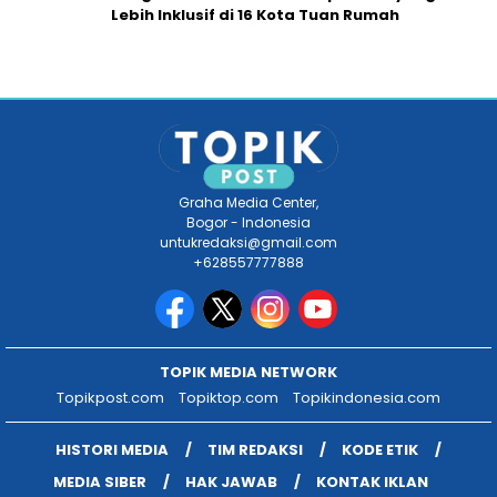
Lebih Inklusif di 16 Kota Tuan Rumah
Graha Media Center,
Bogor - Indonesia
untukredaksi@gmail.com
+628557777888
TOPIK MEDIA NETWORK
Topikpost.com
Topiktop.com
Topikindonesia.com
HISTORI MEDIA
TIM REDAKSI
KODE ETIK
MEDIA SIBER
HAK JAWAB
KONTAK IKLAN