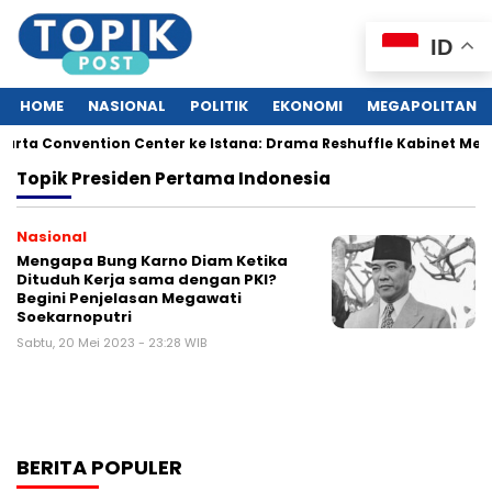
ID
HOME
NASIONAL
POLITIK
EKONOMI
MEGAPOLITAN
arta Convention Center ke Istana: Drama Reshuffle Kabinet Mera
Topik
Presiden Pertama Indonesia
Nasional
Mengapa Bung Karno Diam Ketika
Dituduh Kerja sama dengan PKI?
Begini Penjelasan Megawati
Soekarnoputri
Sabtu, 20 Mei 2023 - 23:28 WIB
BERITA POPULER