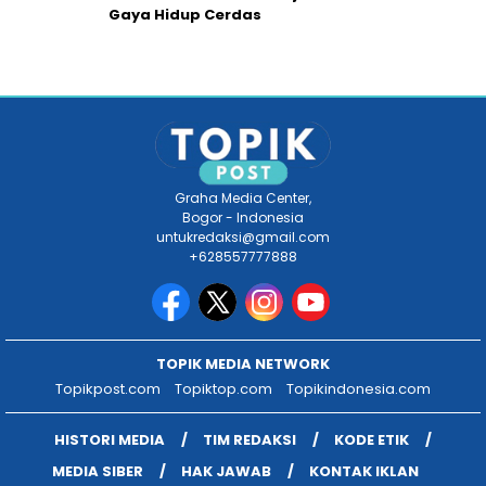
Gaya Hidup Cerdas
Graha Media Center,
Bogor - Indonesia
untukredaksi@gmail.com
+628557777888
TOPIK MEDIA NETWORK
Topikpost.com
Topiktop.com
Topikindonesia.com
HISTORI MEDIA
TIM REDAKSI
KODE ETIK
MEDIA SIBER
HAK JAWAB
KONTAK IKLAN