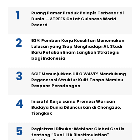
Ruang Pamer Produk Pelapis Terbesar di
Dunia — 3TREES Catat Guinness World
Record
53% Pemberi Kerja Kesulitan Menemukan
Lulusan yang Siap Menghadapi AI. Studi
Baru Petakan Enam Langkah Strategis
bagi Indonesia
SCIE Menunjukkan HILO WAVE® Mendukung
Regenerasi Struktur Kulit Tanpa Memicu
Respons Peradangan
Inisiatif Kerja sama Promosi Warisan
Budaya Dunia Diluncurkan di Chongzuo,
Tiongkok
Registrasi Dibuka: Webinar Global Gratis
tentang “Dual-HA Biostimulation”