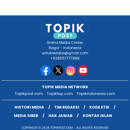
Graha Media Center,
Bogor - Indonesia
untukredaksi@gmail.com
+628557777888
TOPIK MEDIA NETWORK
Topikpost.com
Topiktop.com
Topikindonesia.com
HISTORI MEDIA
TIM REDAKSI
KODE ETIK
MEDIA SIBER
HAK JAWAB
KONTAK IKLAN
COPYRIGHT © 2026 TOPIKPOST.COM - ALL RIGHTS RESERVED