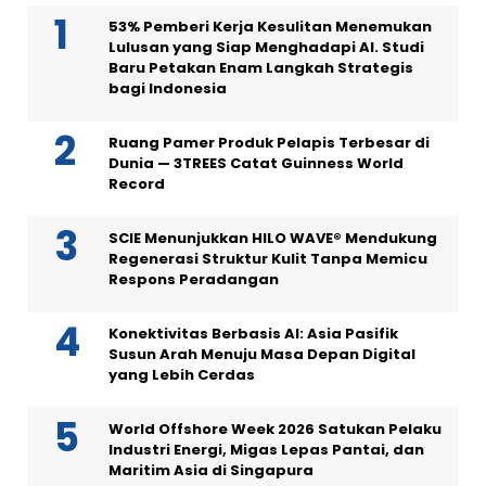
53% Pemberi Kerja Kesulitan Menemukan
Lulusan yang Siap Menghadapi AI. Studi
Baru Petakan Enam Langkah Strategis
bagi Indonesia
Ruang Pamer Produk Pelapis Terbesar di
Dunia — 3TREES Catat Guinness World
Record
SCIE Menunjukkan HILO WAVE® Mendukung
Regenerasi Struktur Kulit Tanpa Memicu
Respons Peradangan
Konektivitas Berbasis AI: Asia Pasifik
Susun Arah Menuju Masa Depan Digital
yang Lebih Cerdas
World Offshore Week 2026 Satukan Pelaku
Industri Energi, Migas Lepas Pantai, dan
Maritim Asia di Singapura