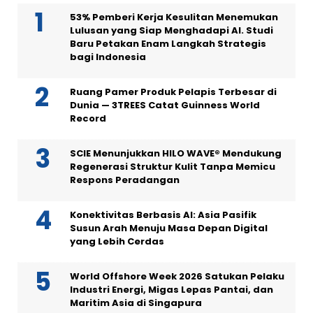
53% Pemberi Kerja Kesulitan Menemukan
Lulusan yang Siap Menghadapi AI. Studi
Baru Petakan Enam Langkah Strategis
bagi Indonesia
Ruang Pamer Produk Pelapis Terbesar di
Dunia — 3TREES Catat Guinness World
Record
SCIE Menunjukkan HILO WAVE® Mendukung
Regenerasi Struktur Kulit Tanpa Memicu
Respons Peradangan
Konektivitas Berbasis AI: Asia Pasifik
Susun Arah Menuju Masa Depan Digital
yang Lebih Cerdas
World Offshore Week 2026 Satukan Pelaku
Industri Energi, Migas Lepas Pantai, dan
Maritim Asia di Singapura