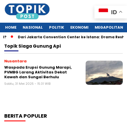
ID
HOME
NASIONAL
POLITIK
EKONOMI
MEGAPOLITAN
al?
Dari Jakarta Convention Center ke Istana: Drama Reshuf
Topik
Siaga Gunung Api
Nusantara
Waspada Erupsi Gunung Marapi,
PVMBG Larang Aktivitas Dekat
Kawah dan Sungai Berhulu
Sabtu, 31 Mei 2025 - 15:31 WIB
BERITA POPULER