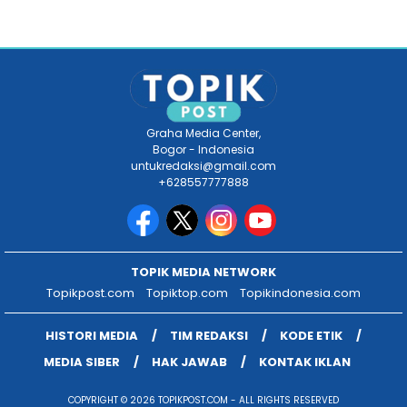
Graha Media Center,
Bogor - Indonesia
untukredaksi@gmail.com
+628557777888
TOPIK MEDIA NETWORK
Topikpost.com
Topiktop.com
Topikindonesia.com
HISTORI MEDIA
TIM REDAKSI
KODE ETIK
MEDIA SIBER
HAK JAWAB
KONTAK IKLAN
COPYRIGHT © 2026 TOPIKPOST.COM - ALL RIGHTS RESERVED