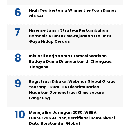
High Tea bertema Winnie the Pooh Disney
di SKAI
Hisense Lansir Strategi Pertumbuhan
Berbasis AI untuk Mewujudkan Era Baru
Gaya Hidup Cerdas
Inisiatif Kerja sama Promosi Warisan
Budaya Dunia Diluncurkan di Chongzuo,
Tiongkok
Registrasi Dibuka: Webinar Global Gratis
tentang “Dual-HA Biostimulation”
Hadirkan Demonstrasi Klinis secara
Langsung
Menuju Era Jaringan 2030: WBBA
Luncurkan AI-Net, Sertifikasi Komunikasi
Data Berstandar Global