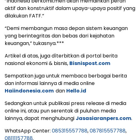
”Indonesia berkomitmen akan memainkan peran
aktif dan konstruktif dalam upaya-upaya positif yang
dilakukan FATF.”
“Demi membangun masa depan sistem keuangan
yang berintegritas dan bebas dari kejahatan
keuangan,” tukasnya.***
Artikel di atas, juga dìterbitkan di portal berita
nasional ekonomi & bisnis,
Bisnispost.com
Sempatkan juga untuk membaca berbagai berita
dan informasi lainnya di media online
Haiindonesia.com
dan
Hello.id
Sedangkan untuk publikasi press release di media
online ini, atau pun serentak di puluhan media
lainnya, dapat menghubungi
Jasasiaranpers.com
.
WhatsApp Center:
085315557788
,
087815557788
,
08111157788
.