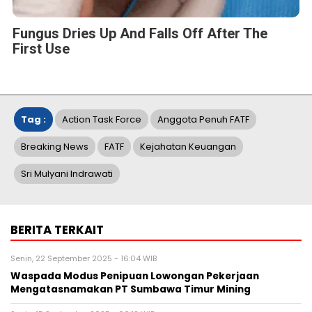
Fungus Dries Up And Falls Off After The
First Use
Tag :
Action Task Force
Anggota Penuh FATF
Breaking News
FATF
Kejahatan Keuangan
Sri Mulyani Indrawati
BERITA TERKAIT
Senin, 22 September 2025 - 16:04 WIB
Waspada Modus Penipuan Lowongan Pekerjaan
Mengatasnamakan PT Sumbawa Timur Mining