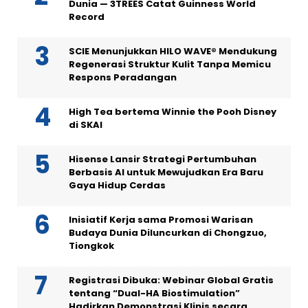
Dunia — 3TREES Catat Guinness World
Record
SCIE Menunjukkan HILO WAVE® Mendukung
Regenerasi Struktur Kulit Tanpa Memicu
Respons Peradangan
High Tea bertema Winnie the Pooh Disney
di SKAI
Hisense Lansir Strategi Pertumbuhan
Berbasis AI untuk Mewujudkan Era Baru
Gaya Hidup Cerdas
Inisiatif Kerja sama Promosi Warisan
Budaya Dunia Diluncurkan di Chongzuo,
Tiongkok
Registrasi Dibuka: Webinar Global Gratis
tentang “Dual-HA Biostimulation”
Hadirkan Demonstrasi Klinis secara