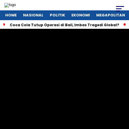
HOME
NASIONAL
POLITIK
EKONOMI
MEGAPOLITAN
Coca Cola Tutup Operasi di Bali, Imbas Tragedi Global?
/
/
Home
Nasional
Video
VIDEO – Sebanyak 4 Kecamatan
Terendam Banjir di Kabupaten
Melawi, Kalbar, Akibat Hujan dengan
Intensitas Tinggi
Tim Topik Post
- Pewarta
Senin, 11 Maret 2024
- 03:25 WIB
A
A
A