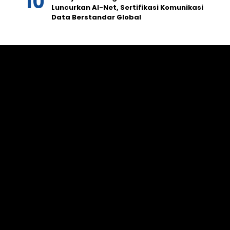
Luncurkan AI-Net, Sertifikasi Komunikasi
Data Berstandar Global
Graha Media Center,
Bogor - Indonesia
untukredaksi@gmail.com
+628557777888
TOPIK MEDIA NETWORK
Topikpost.com
Topiktop.com
Topikindonesia.com
HISTORI MEDIA
TIM REDAKSI
KODE ETIK
MEDIA SIBER
HAK JAWAB
KONTAK IKLAN