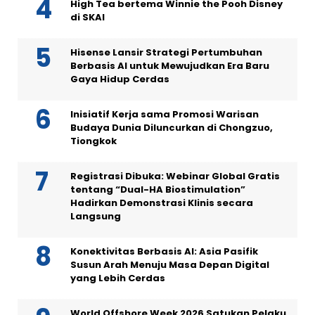
High Tea bertema Winnie the Pooh Disney
di SKAI
Hisense Lansir Strategi Pertumbuhan
Berbasis AI untuk Mewujudkan Era Baru
Gaya Hidup Cerdas
Inisiatif Kerja sama Promosi Warisan
Budaya Dunia Diluncurkan di Chongzuo,
Tiongkok
Registrasi Dibuka: Webinar Global Gratis
tentang “Dual-HA Biostimulation”
Hadirkan Demonstrasi Klinis secara
Langsung
Konektivitas Berbasis AI: Asia Pasifik
Susun Arah Menuju Masa Depan Digital
yang Lebih Cerdas
World Offshore Week 2026 Satukan Pelaku