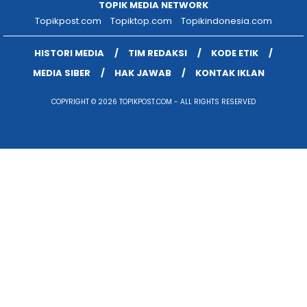
TOPIK MEDIA NETWORK
Topikpost.com
Topiktop.com
Topikindonesia.com
HISTORI MEDIA
TIM REDAKSI
KODE ETIK
MEDIA SIBER
HAK JAWAB
KONTAK IKLAN
COPYRIGHT © 2026 TOPIKPOST.COM - ALL RIGHTS RESERVED