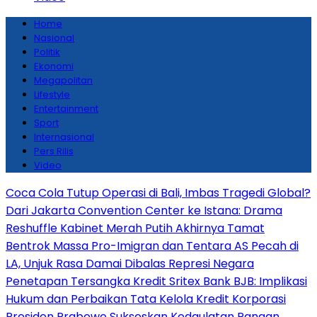
Home
Nasional
Politik
Ekonomi
Megapolitan
Lifestyle
Entertainment
Sport
Internasional
Pers Rilis
Video
Coca Cola Tutup Operasi di Bali, Imbas Tragedi Global?
Dari Jakarta Convention Center ke Istana: Drama
Reshuffle Kabinet Merah Putih Akhirnya Tamat
Bentrok Massa Pro-Imigran dan Tentara AS Pecah di
LA, Unjuk Rasa Damai Dibalas Represi Negara
Penetapan Tersangka Kredit Sritex Bank BJB: Implikasi
Hukum dan Perbaikan Tata Kelola Kredit Korporasi
Presiden Prabowo Sukseskan Kedaulatan Pangan,