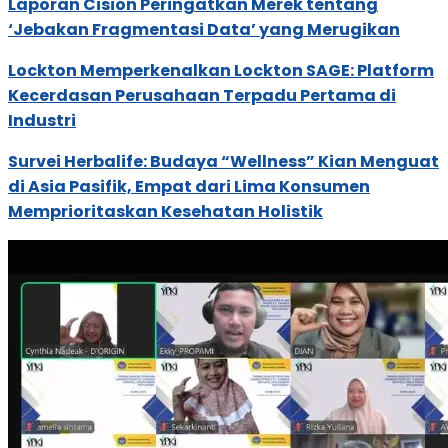
Laporan Cision Peringatkan Merek tentang
‘Jebakan Fragmentasi Data’ yang Merugikan
Lockton Memperkenalkan Lockton SAGE: Platform
Kecerdasan Perusahaan Terpadu Pertama di
Industri
Survei Herbalife: Budaya “Wellness” Kian Menguat
di Asia Pasifik, Empat dari Lima Konsumen
Memprioritaskan Kesehatan Holistik