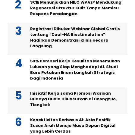
SCIE Menunjukkan HILO WAVE® Mendukung
Regenerasi Struktur Kulit Tanpa Memicu
Respons Peradangan
Registrasi Dibuka: Webinar Global Gratis
tentang “Dual-HA Biostimulation”
Hadirkan Demonstrasi Klinis secara
Langsung
53% Pemberi Kerja Kesulitan Menemukan
Lulusan yang Siap Menghadapi AI. Studi
Baru Petakan Enam Langkah Strategis
bagi Indonesia
Inisiatif Kerja sama Promosi Warisan
Budaya Dunia Diluncurkan di Chongzuo,
Tiongkok
Konektivitas Berbasis AI: Asia Pasifik
Susun Arah Menuju Masa Depan Digital
yang Lebih Cerdas