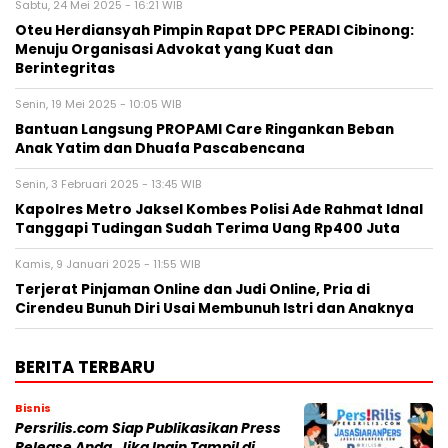
Sabtu, 24 Mei 2025 - 16:21 WIB
Oteu Herdiansyah Pimpin Rapat DPC PERADI Cibinong:
Menuju Organisasi Advokat yang Kuat dan
Berintegritas
Senin, 19 Mei 2025 - 10:05 WIB
Bantuan Langsung PROPAMI Care Ringankan Beban
Anak Yatim dan Dhuafa Pascabencana
Senin, 3 Februari 2025 - 13:45 WIB
Kapolres Metro Jaksel Kombes Polisi Ade Rahmat Idnal
Tanggapi Tudingan Sudah Terima Uang Rp400 Juta
Kamis, 9 Januari 2025 - 11:55 WIB
Terjerat Pinjaman Online dan Judi Online, Pria di
Cirendeu Bunuh Diri Usai Membunuh Istri dan Anaknya
BERITA TERBARU
Bisnis
Persrilis.com Siap Publikasikan Press
Release Anda, Jika Ingin Tampil di