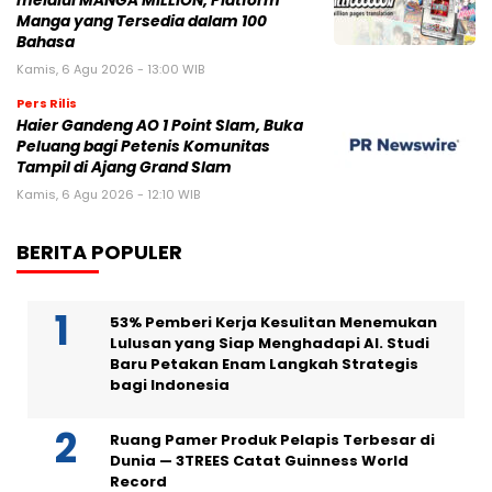
melalui MANGA MILLION, Platform
Manga yang Tersedia dalam 100
Bahasa
Kamis, 6 Agu 2026 - 13:00 WIB
Pers Rilis
Haier Gandeng AO 1 Point Slam, Buka
Peluang bagi Petenis Komunitas
Tampil di Ajang Grand Slam
Kamis, 6 Agu 2026 - 12:10 WIB
BERITA POPULER
53% Pemberi Kerja Kesulitan Menemukan
Lulusan yang Siap Menghadapi AI. Studi
Baru Petakan Enam Langkah Strategis
bagi Indonesia
Ruang Pamer Produk Pelapis Terbesar di
Dunia — 3TREES Catat Guinness World
Record