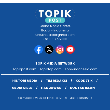
Graha Media Center,
Bogor - Indonesia
untukredaksi@gmail.com
+628557777888
TOPIK MEDIA NETWORK
Topikpost.com
Topiktop.com
Topikindonesia.com
HISTORI MEDIA
TIM REDAKSI
KODE ETIK
MEDIA SIBER
HAK JAWAB
KONTAK IKLAN
COPYRIGHT © 2026 TOPIKPOST.COM - ALL RIGHTS RESERVED