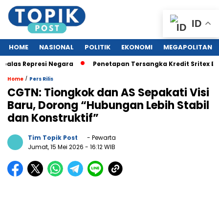
ID
HOME
NASIONAL
POLITIK
EKONOMI
MEGAPOLITAN
 Represi Negara
Penetapan Tersangka Kredit Sritex Bank BJB
/
Home
Pers Rilis
CGTN: Tiongkok dan AS Sepakati Visi
Baru, Dorong “Hubungan Lebih Stabil
dan Konstruktif”
Tim Topik Post
- Pewarta
Jumat, 15 Mei 2026
- 16:12 WIB