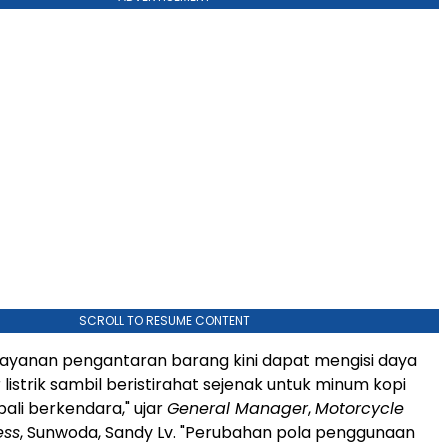
SCROLL TO RESUME CONTENT
ayanan pengantaran barang kini dapat mengisi daya
listrik sambil beristirahat sejenak untuk minum kopi
li berkendara," ujar
General Manager
,
Motorcycle
ess
, Sunwoda, Sandy Lv. "Perubahan pola penggunaan