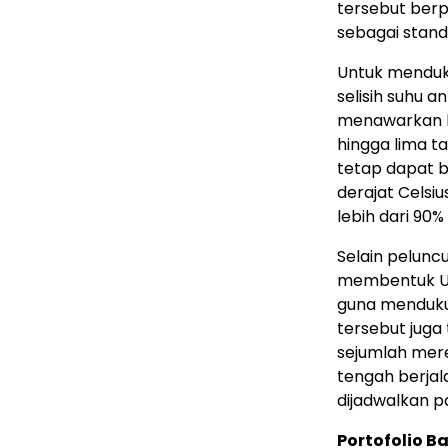
tersebut berp
sebagai standa
Untuk mendu
selisih suhu a
menawarkan le
hingga lima tah
tetap dapat b
derajat Celsiu
lebih dari 90%
Selain pelunc
membentuk Ultr
guna mendukun
tersebut juga
sejumlah merek
tengah berjal
dijadwalkan pa
Portofolio 