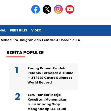
NAL
PERS RILIS
VIDEO
 Pro-Imigran dan Tentara AS Pecah di LA, Unjuk Rasa Damai Diba
BERITA POPULER
Ruang Pamer Produk
Pelapis Terbesar di Dunia
— 3TREES Catat Guinness
World Record
53% Pemberi Kerja
Kesulitan Menemukan
Lulusan yang Siap
Menghadapi AI. Studi