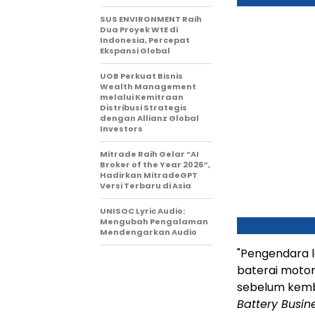
SUS ENVIRONMENT Raih
Dua Proyek WtE di
Indonesia, Percepat
Ekspansi Global
UOB Perkuat Bisnis
Wealth Management
melalui Kemitraan
Distribusi Strategis
dengan Allianz Global
Investors
Mitrade Raih Gelar “AI
Broker of the Year 2026”,
Hadirkan MitradeGPT
Versi Terbaru di Asia
UNISOC Lyric Audio:
Mengubah Pengalaman
Mendengarkan Audio
"Pengendara l
baterai motor 
sebelum kemba
Battery Busin