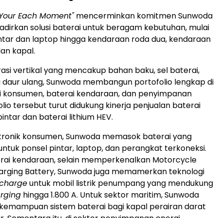
 Your Each Moment"
mencerminkan komitmen Sunwoda
irkan solusi baterai untuk beragam kebutuhan, mulai
intar dan laptop hingga kendaraan roda dua, kendaraan
an kapal.
asi vertikal yang mencakup bahan baku, sel baterai,
a daur ulang, Sunwoda membangun portofolio lengkap di
ai konsumen, baterai kendaraan, dan penyimpanan
olio tersebut turut didukung kinerja penjualan baterai
intar dan baterai lithium HEV.
ektronik konsumen, Sunwoda memasok baterai yang
untuk ponsel pintar, laptop, dan perangkat terkoneksi.
erai kendaraan, selain memperkenalkan Motorcycle
harging Battery, Sunwoda juga memamerkan teknologi
-charge
untuk mobil listrik penumpang yang mendukung
arging
hingga 1.800 A. Untuk sektor maritim, Sunwoda
emampuan sistem baterai bagi kapal perairan darat