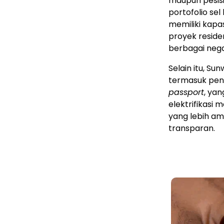
maupun pesisi
portofolio se
memiliki kapa
proyek residens
berbagai nega
Selain itu, Su
termasuk pen
passport
, ya
elektrifikasi 
yang lebih am
transparan.