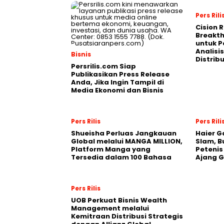
Pers Rili
Cision 
Breakt
untuk 
Analisis
Bisnis
Distrib
Persrilis.com Siap
Publikasikan Press Release
Anda, Jika Ingin Tampil di
Media Ekonomi dan Bisnis
Pers Rilis
Pers Rili
Shueisha Perluas Jangkauan
Haier G
Global melalui MANGA MILLION,
Slam, B
Platform Manga yang
Petenis
Tersedia dalam 100 Bahasa
Ajang 
Pers Rilis
UOB Perkuat Bisnis Wealth
Management melalui
Kemitraan Distribusi Strategis