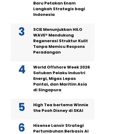
Baru Petakan Enam
Langkah Strategis bagi
Indonesia
SCIE Menunjukkan HILO
WAVE® Mendukung
Regenerasi Struktur Kulit
Tanpa Memicu Respons
Peradangan
World Offshore Week 2026
Satukan Pelaku Industri
Energi, Migas Lepas
Pantai, dan Maritim Asia
di Singapura
High Tea bertema Winnie
the Pooh Disney di SKAI
Hisense Lansir Strategi
Pertumbuhan Berbasis AI