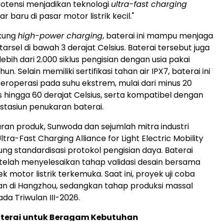
otensi menjadikan teknologi
ultra-fast charging
r baru di pasar motor listrik kecil."
kung
high-power charging
, baterai ini mampu menjaga
ntarsel di bawah 3 derajat Celsius. Baterai tersebut juga
bih dari 2.000 siklus pengisian dengan usia pakai
un. Selain memiliki sertifikasi tahan air IPX7, baterai ini
eroperasi pada suhu ekstrem, mulai dari minus 20
s hingga 60 derajat Celsius, serta kompatibel dengan
 stasiun penukaran baterai.
uran produk, Sunwoda dan sejumlah mitra industri
a-Fast Charging Alliance for Light Electric Mobility
g standardisasi protokol pengisian daya. Baterai
 telah menyelesaikan tahap validasi desain bersama
 motor listrik terkemuka. Saat ini, proyek uji coba
an di Hangzhou, sedangkan tahap produksi massal
da Triwulan III-2026.
Baterai untuk Beragam Kebutuhan