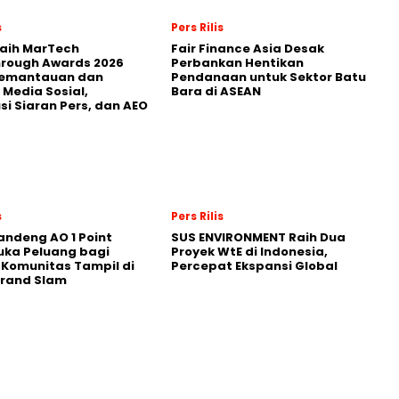
s
Pers Rilis
Raih MarTech
Fair Finance Asia Desak
hrough Awards 2026
Perbankan Hentikan
Pemantauan dan
Pendanaan untuk Sektor Batu
 Media Sosial,
Bara di ASEAN
usi Siaran Pers, dan AEO
s
Pers Rilis
andeng AO 1 Point
SUS ENVIRONMENT Raih Dua
uka Peluang bagi
Proyek WtE di Indonesia,
 Komunitas Tampil di
Percepat Ekspansi Global
Grand Slam