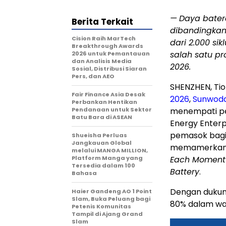
—
Daya batera
Berita Terkait
dibandingkan 
Cision Raih MarTech
dari 2.000 si
Breakthrough Awards
salah satu p
2026 untuk Pemantauan
dan Analisis Media
2026.
Sosial, Distribusi Siaran
Pers, dan AEO
SHENZHEN, Tio
Fair Finance Asia Desak
2026
,
Sunwoda 
Perbankan Hentikan
Pendanaan untuk Sektor
menempati per
Batu Bara di ASEAN
Energy Enterp
pemasok bagi 
Shueisha Perluas
Jangkauan Global
memamerkan p
melalui MANGA MILLION,
Platform Manga yang
Each Moment
Tersedia dalam 100
Battery
.
Bahasa
Dengan dukunga
Haier Gandeng AO 1 Point
Slam, Buka Peluang bagi
80% dalam wa
Petenis Komunitas
Tampil di Ajang Grand
Slam