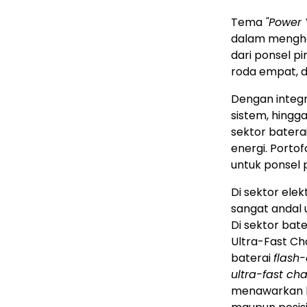
Tema
"Power
dalam menghad
dari ponsel p
roda empat, d
Dengan integr
sistem, hingg
sektor bater
energi. Portof
untuk ponsel p
Di sektor el
sangat andal 
Di sektor bat
Ultra-Fast C
baterai
flash
ultra-fast ch
menawarkan k