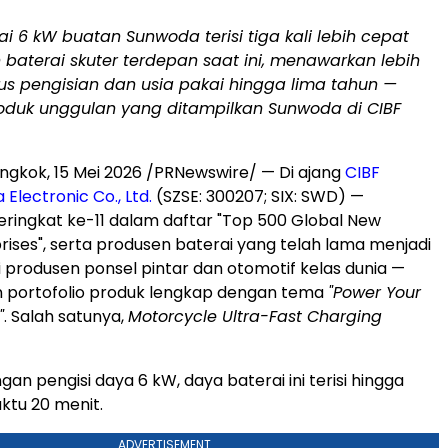
i 6 kW buatan Sunwoda terisi tiga kali lebih cepat
baterai skuter terdepan saat ini, menawarkan lebih
klus pengisian dan usia pakai hingga lima tahun —
roduk unggulan yang ditampilkan Sunwoda di CIBF
ngkok, 15 Mei 2026 /PRNewswire/ — Di ajang
CIBF
Electronic Co., Ltd.
(SZSE: 300207; SIX: SWD) —
ingkat ke-11 dalam daftar "Top 500 Global New
rises", serta produsen baterai yang telah lama menjadi
produsen ponsel pintar dan otomotif kelas dunia —
ortofolio produk lengkap dengan tema
"Power Your
"
. Salah satunya,
Motorcycle Ultra-Fast Charging
n pengisi daya 6 kW, daya baterai ini terisi hingga
ktu 20 menit.
ADVERTISEMENT