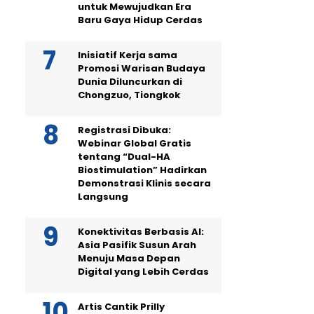
untuk Mewujudkan Era
Baru Gaya Hidup Cerdas
Inisiatif Kerja sama
Promosi Warisan Budaya
Dunia Diluncurkan di
Chongzuo, Tiongkok
Registrasi Dibuka:
Webinar Global Gratis
tentang “Dual-HA
Biostimulation” Hadirkan
Demonstrasi Klinis secara
Langsung
Konektivitas Berbasis AI:
Asia Pasifik Susun Arah
Menuju Masa Depan
Digital yang Lebih Cerdas
Artis Cantik Prilly