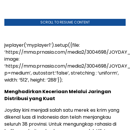
SCROLL TO RESUME CONTENT
jwplayer(‘myplayer1’).setup({file:
‘https://mma.prnasia.com/media2/3004698/JOYDAY
image:
‘https://mma.prnasia.com/media2/3004698/JOYDA
p=medium’, autostart:’false’, stretching : ‘uniform’,
width: ‘512’, height: ‘288’});
Menghadirkan Keceriaan Melalui Jaringan
Distribusi yang Kuat
Joyday kini menjadi salah satu merek es krim yang
dikenal luas di Indonesia dan telah menjangkau
seluruh 38 provinsi. Untuk mengungkap rahasia di