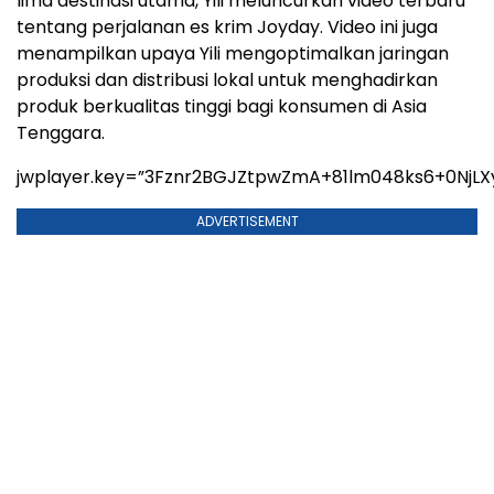
lima destinasi utama, Yili meluncurkan video terbaru
tentang perjalanan es krim Joyday. Video ini juga
menampilkan upaya Yili mengoptimalkan jaringan
produksi dan distribusi lokal untuk menghadirkan
produk berkualitas tinggi bagi konsumen di Asia
Tenggara.
jwplayer.key=”3Fznr2BGJZtpwZmA+81lm048ks6+0NjLX
ADVERTISEMENT