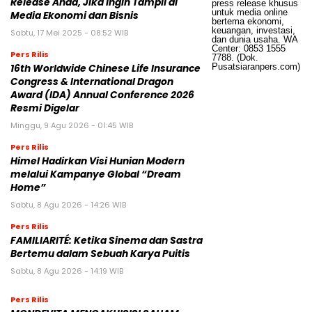
Release Anda, Jika Ingin Tampil di
Media Ekonomi dan Bisnis
Sabtu, 17 Mei 2025 - 08:52 WIB
Pers Rilis
16th Worldwide Chinese Life Insurance
Congress & International Dragon
Award (IDA) Annual Conference 2026
Resmi Digelar
Minggu, 9 Agu 2026 - 01:45 WIB
Pers Rilis
Himel Hadirkan Visi Hunian Modern
melalui Kampanye Global “Dream
Home”
Sabtu, 8 Agu 2026 - 14:26 WIB
Pers Rilis
FAMILIARITÉ: Ketika Sinema dan Sastra
Bertemu dalam Sebuah Karya Puitis
Sabtu, 8 Agu 2026 - 14:19 WIB
Pers Rilis